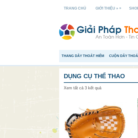
»
TRANG CHỦ
GIỚI THIỆU »
SHOP
THANG DÂY THOÁT HIỂM
CUỘN DÂY THOÁ
DỤNG CỤ THỂ THAO
Xem tất cả 3 kết quả