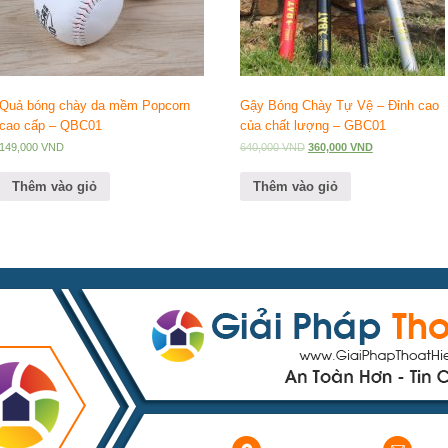
Quả bóng chày da mềm Popcorn
Gậy Bóng Chày Tự Vệ – Đỉnh cao
cao cấp – QBC01
của chất lượng – GBC01
149,000
VND
640,000
VND
360,000
VND
Thêm vào giỏ
Thêm vào giỏ