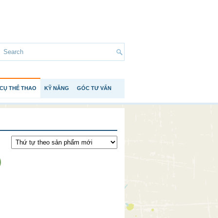
CỤ THỂ THAO
KỸ NĂNG
GÓC TƯ VẤN
!