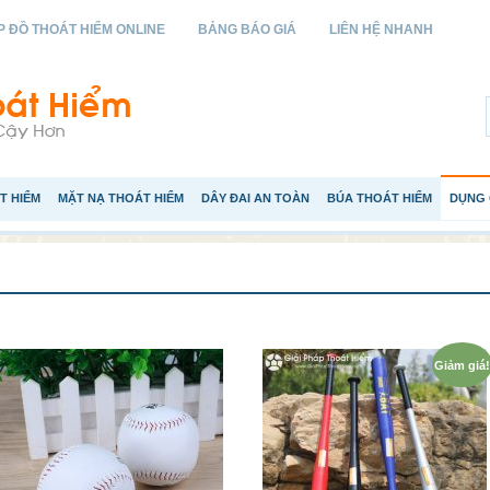
 ĐỒ THOÁT HIỂM ONLINE
BẢNG BÁO GIÁ
LIÊN HỆ NHANH
T HIỂM
MẶT NẠ THOÁT HIỂM
DÂY ĐAI AN TOÀN
BÚA THOÁT HIỂM
DỤNG 
Giảm giá