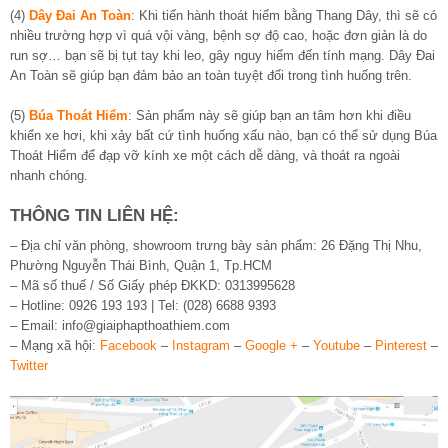
(4)
Dây Đai An Toàn
: Khi tiến hành thoát hiểm bằng Thang Dây, thì sẽ có
nhiều trường hợp vì quá vội vàng, bệnh sợ độ cao, hoặc đơn giản là do
run sợ… bạn sẽ bị tụt tay khi leo, gây nguy hiểm đến tính mạng. Dây Đai
An Toàn sẽ giúp bạn đảm bảo an toàn tuyệt đối trong tình huống trên.
(5)
Búa Thoát Hiểm
: Sản phẩm này sẽ giúp bạn an tâm hơn khi điều
khiển xe hơi, khi xảy bất cứ tình huống xấu nào, bạn có thể sử dụng Búa
Thoát Hiểm để đạp vỡ kính xe một cách dễ dàng, và thoát ra ngoài
nhanh chóng.
THÔNG TIN LIÊN HỆ:
– Địa chỉ văn phòng, showroom trưng bày sản phẩm: 26 Đặng Thị Nhu,
Phường Nguyễn Thái Bình, Quận 1, Tp.HCM
– Mã số thuế / Số Giấy phép ĐKKD: 0313995628
– Hotline: 0926 193 193 | Tel: (028) 6688 9393
– Email:
info@giaiphapthoathiem.com
– Mạng xã hội:
Facebook
–
Instagram
–
Google +
–
Youtube
–
Pinterest
–
Twitter