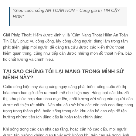
“Giúp cuộc sống AN TOÀN HƠN – Cùng giá trị TIN CẬY
HƠN”
Giải Pháp Thoát Hiểm được định vị là “Cẩm Nang Thoát Hiểm An Toàn
Tin Cậy”, phục vụ cộng đồng, lấy cộng đồng người dùng làm trọng tâm
phát triển, giúp mọi người dễ dàng tra cứu được các kiến thức thoát
hiểm quan trọng, cũng như tiếp cận được những món đồ thoát hiểm, bảo
hộ chất lượng và chính hiệu.
TẠI SAO CHÚNG TÔI LẠI MANG TRONG MÌNH SỨ
MỆNH NÀY?
Cuộc sống hiện nay đang càng ngày càng phát triển, công cuộc đô thị
hóa chưa bao giờ diễn ra mạnh mẽ như hiện nay. Hàng loạt các khu đô
thị, khu phức hợp đua nhau mọc lên, chất lượng đời sống của người dân
được cải thiện rất nhiều. Nên nhu cầu sở hữu các căn nhà cao tầng sang
trọng trong thành phố, hoặc sống trong các khu căn hộ cao cấp để tận
hưởng những tiện ích đẳng cấp là hoàn toàn chính đáng.
Khi sống trong các căn nhà cao tầng, hoặc căn hộ cao cấp, mọi người
được tận hưởng không gian tuyệt vời; không khí trên cao sẽ trong lành