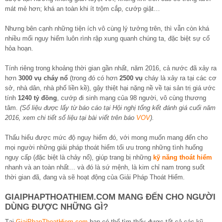
mát mẻ hơn; khá an toàn khi ít trộm cắp, cướp giật…
Nhưng bên cạnh những tiện ích vô cùng lý tưởng trên, thì vẫn còn khá
nhiều mối nguy hiểm luôn rình rập xung quanh chúng ta, đặc biệt sự cố
hỏa hoạn.
Tính riêng trong khoảng thời gian gần nhất, năm 2016, cả nước đã xảy ra
hơn
3000 vụ cháy nổ
(trong đó có hơn
2500 vụ
cháy là xảy ra tại các cơ
sở, nhà dân, nhà phố liền kề), gậy thiệt hại nặng nề về tại sản trị giá ước
tính
1240 tỷ đồng
, cướp đi sinh mạng của 98 người, vô cùng thương
tâm.
(Số liệu được lấy từ báo cáo tại Hội nghị tổng kết đánh giá cuối năm
2016, xem chi tiết số liệu tại bài viết trên báo
VOV
).
Thấu hiểu được mức độ nguy hiểm đó, với mong muốn mang đến cho
mọi người những giải pháp thoát hiểm tối ưu trong những tình huống
nguy cấp (đặc biệt là chảy nổ), giúp trang bị những
kỹ năng thoát hiểm
nhanh và an toàn nhất… và đó là sứ mệnh, là kim chỉ nam trong suốt
thời gian đã, đang và sẽ hoạt động của Giải Pháp Thoát Hiểm.
GIAIPHAPTHOATHIEM.COM MANG ĐẾN CHO NGƯỜI
DÙNG ĐƯỢC NHỮNG GÌ?
Tại
GiaiPhapThoatHiem.com
bạn có thể tìm thấy được tất cả các kỹ