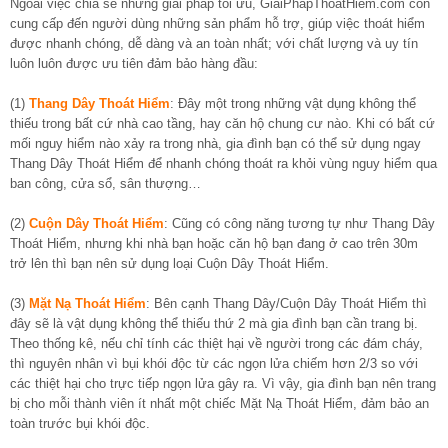
Ngoài việc chia sẽ những giải pháp tối ưu, GiaiPhapThoatHiem.com còn
cung cấp đến người dùng những sản phẩm hỗ trợ, giúp việc thoát hiểm
được nhanh chóng, dễ dàng và an toàn nhất; với chất lượng và uy tín
luôn luôn được ưu tiên đảm bảo hàng đầu:
(1)
Thang Dây Thoát Hiểm
: Đây một trong những vật dụng không thể
thiếu trong bất cứ nhà cao tầng, hay căn hộ chung cư nào. Khi có bất cứ
mối nguy hiểm nào xảy ra trong nhà, gia đình bạn có thể sử dụng ngay
Thang Dây Thoát Hiểm để nhanh chóng thoát ra khỏi vùng nguy hiểm qua
ban công, cửa sổ, sân thượng…
(2)
Cuộn Dây Thoát Hiểm
: Cũng có công năng tương tự như Thang Dây
Thoát Hiểm, nhưng khi nhà bạn hoặc căn hộ bạn đang ở cao trên 30m
trở lên thì bạn nên sử dụng loại Cuộn Dây Thoát Hiểm.
(3)
Mặt Nạ Thoát Hiểm
: Bên cạnh Thang Dây/Cuộn Dây Thoát Hiểm thì
đây sẽ là vật dụng không thể thiếu thứ 2 mà gia đình bạn cần trang bị.
Theo thống kê, nếu chỉ tính các thiệt hại về người trong các đám cháy,
thì nguyên nhân vì bụi khói độc từ các ngọn lửa chiếm hơn 2/3 so với
các thiệt hại cho trực tiếp ngọn lửa gây ra. Vì vậy, gia đình bạn nên trang
bị cho mỗi thành viên ít nhất một chiếc Mặt Nạ Thoát Hiểm, đảm bảo an
toàn trước bụi khói độc.