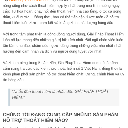
năng cũng như cách thoát hiểm hợp lý nhất trong mọi tình huống nguy
cấp: Từ hỏa hoạn, cháy nổ; đến thoát hiểm nhà cao tầng, ô tô; cả sóng
thần, đuối nước… Đồng thời, bạn có thể tiếp cận được món đồ hỗ trợ
thoát hiểm luôn được cam kết và khẳng định chất lượng hàng đầu.
Với trọng tâm phát triển là cộng đồng người dùng, Giải Pháp Thoát Hiểm
luôn nổ lực mang đến những giá trị hữu ích nhất. Đội ngũ nhân viên luôn
tận tâm chu đáo, chăm sóc người dùng trong những việc nhỏ nhặt nhất,
hướng đến cảm nhận và dịch vụ người dùng tuyệt với nhất.
Và định hướng trong 5 năm đến, GiaiPhapThoatHiem.com sẽ là kênh
cẩm nang tra cứu các kiến thức thoát hiểm số 1 Việt Nam, đồng thời là
kênh phân phối sản phẩm hỗ trợ thoát hiểm chất lượng, chính hiệu và uy
tín hàng đầu.
“Nhắc đến thoát hiểm là nhắc đến GIẢI PHÁP THOÁT
HIỂM.”
CHÚNG TÔI ĐANG CUNG CẤP NHỮNG SẢN PHẨM
HỖ TRỢ THOÁT HIỂM NÀO?