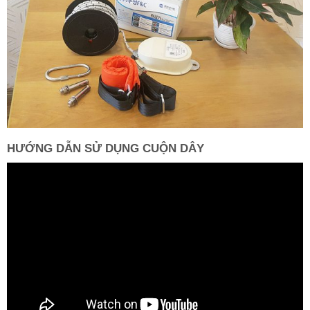
HƯỚNG DẪN SỬ DỤNG CUỘN DÂY