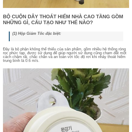
BỘ CUỘN DÂY THOÁT HIỂM NHÀ CAO TẦNG GỒM
NHỮNG GÌ, CẤU TẠO NHƯ THẾ NÀO?
(1) Hộp Giảm Tốc đặc biệt:
Đây là bộ phận không thể thiếu của sản phẩm, gồm nhiều hệ thống ròng
rọc phức tạp, được sử dụng để giúp người sử dụng cũng chạm đất một
cách chậm rãi, chắc chắn và an toàn với tốc độ rơi khi nhảy thoát hiểm
trung bình là 0.6 m/s.