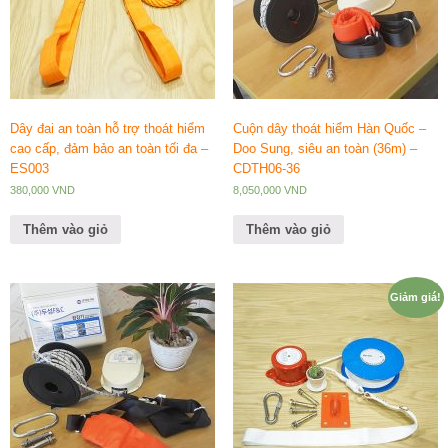
Dây đai an toàn hỗ trợ thoát hiểm
Cuộn dây thoát hiểm Hàn Quốc –
cao cấp, đảm bảo an toàn tối đa –
Doo Sung, siêu an toàn (36m) –
ES003
CDTH06-36
380,000
VND
8,050,000
VND
Thêm vào giỏ
Thêm vào giỏ
Giảm giá!