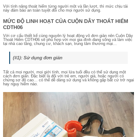
Với tính năng thoát hiểm từng người một và lần lượt, thì mức chịu tải
này đảm bảo an toàn tuyệt đối cho mọi người sử dụng.
MỨC ĐỘ LINH HOẠT CỦA CUỘN DÂY THOÁT HIỂM
CDTH06
Với cơ cấu thiết kế cùng nguyên lý hoạt động vô đơn giản nên Cuộn Dây
Thoát Hiểm CDTH06 sẽ phù hợp với mọi gia đình đang sống và làm việc
tại nhà cao tầng, chung cư, khách sạn, trung tâm thương mại…
(#1): Sử dụng đơn giản
Tất cả mọi người, mọi giới tính, mọi lứa tuổi đều có thể sử dụng một
cách đơn giản. Đặc biệt là đối với trẻ em, người già, hoặc người có
chứng sợ độ cao… có thể dễ dàng sử dụng và không gặp bất cứ trở ngại
hay nguy hiểm nào.