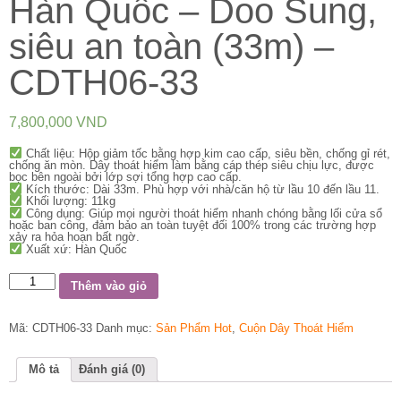
Hàn Quốc – Doo Sung,
siêu an toàn (33m) –
CDTH06-33
7,800,000
VND
Chất liệu: Hộp giảm tốc bằng hợp kim cao cấp, siêu bền, chống gỉ rét,
chống ăn mòn. Dây thoát hiểm làm bằng cáp thép siêu chịu lực, được
bọc bên ngoài bởi lớp sợi tổng hợp cao cấp.
Kích thước: Dài 33m. Phù hợp với nhà/căn hộ từ lầu 10 đến lầu 11.
Khối lượng: 11kg
Công dụng: Giúp mọi người thoát hiểm nhanh chóng bằng lối cửa sổ
hoặc ban công, đảm bảo an toàn tuyệt đối 100% trong các trường hợp
xảy ra hỏa hoạn bất ngờ.
Xuất xứ: Hàn Quốc
Số
Thêm vào giỏ
lượng
Mã:
CDTH06-33
Danh mục:
Sản Phẩm Hot
,
Cuộn Dây Thoát Hiểm
Mô tả
Đánh giá (0)