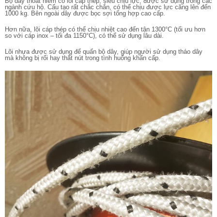
Bộ dây thoát hiểm có lõi cáp thép, siêu chịu lực, được sử dụng trong các
ngành cứu hộ. Cấu tạo rất chắc chắn, có thể chịu được lực căng lên đến
1000 kg. Bên ngoài dây được bọc sợi tổng hợp cao cấp.
Hơn nữa, lõi cáp thép có thể chịu nhiệt cao đến tận 1300°C (tối ưu hơn
so với cáp inox – tối đa 1150°C), có thể sử dụng lâu dài.
Lõi nhựa được sử dụng để quấn bộ dây, giúp người sử dụng tháo dây
mà không bị rối hay thắt nút trong tình huống khẩn cấp.