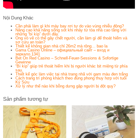
Nội Dung Khác
Cần phải làm gì khi máy bay rơi tự do vào vùng nhiễu động?
Nâng cao khả năng sống sót khi nhảy từ tòa nhà cao tầng với
những “bí kíp” dưới đây.
Ong vò vẽ có thể gây chết người, cần làm gì để thoát hiểm và
sơ cứu an toàn?
Thiết kế không gian nhà chỉ 26m2 mà rộng… bao la
Gama Casino Online – официальный сайт – вход и
зеркало.1341
Bet On Red Casino – Schnell‑Feuer‑Sessions & Sofortige
Gewinne
“Bí kíp” giúp trẻ thoát hiểm khi bị người khác bịt miệng từ phía
sau.
Thiết kế góc làm việc tại nhà trang nhã với gam màu đen trắng
Cách trang trí phòng khách theo đúng phong thuy hợp với tuổi
Kỷ Sửu
Xử lý như thế nào khi bỗng dưng gặp người bị đột quỵ?
Sản phẩm tương tự