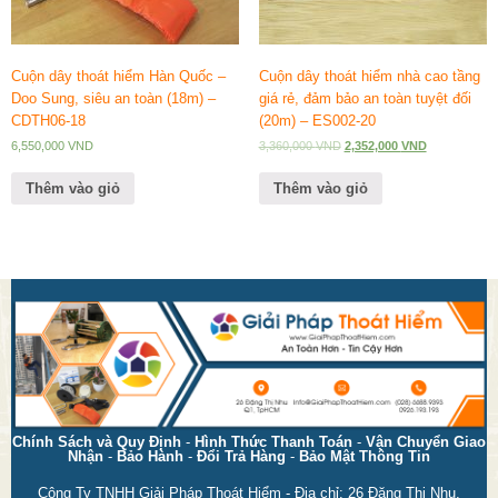
Cuộn dây thoát hiểm Hàn Quốc –
Cuộn dây thoát hiểm nhà cao tầng
Doo Sung, siêu an toàn (18m) –
giá rẻ, đảm bảo an toàn tuyệt đối
CDTH06-18
(20m) – ES002-20
6,550,000
VND
3,360,000
VND
2,352,000
VND
Thêm vào giỏ
Thêm vào giỏ
Chính Sách và Quy Định
-
Hình Thức Thanh Toán
-
Vận Chuyển Giao
Nhận
-
Bảo Hành
-
Đổi Trả Hàng
-
Bảo Mật Thông Tin
Công Ty TNHH Giải Pháp Thoát Hiểm - Địa chỉ: 26 Đặng Thị Nhu,