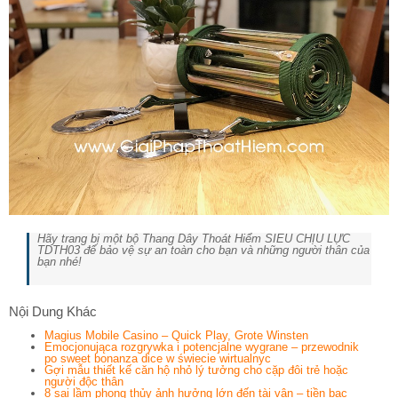
Hãy trang bị một bộ Thang Dây Thoát Hiểm SIÊU CHỊU LỰC
TDTH03 để bảo vệ sự an toàn cho bạn và những người thân của
bạn nhé!
Nội Dung Khác
Magius Mobile Casino – Quick Play, Grote Winsten
Emocjonująca rozgrywka i potencjalne wygrane – przewodnik
po sweet bonanza dice w świecie wirtualnyc
Gợi mẫu thiết kế căn hộ nhỏ lý tưởng cho cặp đôi trẻ hoặc
người độc thân
8 sai lầm phong thủy ảnh hưởng lớn đến tài vận – tiền bạc