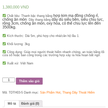
1,380,000
VND
hợp kim mạ đồng chống rỉ,
Chất liệu: Thanh bậc thang bằng
chống ăn mòn
dây dù siêu bền, siêu chịu lực,
. Dây thang bằng
rộng 3cm, chống ăn mòn, oxy hóa, có thể chịu lực lên đến
3500kg.
Kích thước: Dài 5m, phù hợp cho nhà/căn hộ lầu 1.
Khối lượng: 3kg
Công dụng: Giúp mọi người thoát hiểm nhanh chóng, an toàn bằng lối
cửa sổ hoặc ban công trong các trường hợp xảy ra hỏa hoạn bất ngờ.
Xuất xứ: Việt Nam
Số
Thêm vào giỏ
lượng
Mã:
TDTH03-5
Danh mục:
Sản Phẩm Hot
,
Thang Dây Thoát Hiểm
Mô tả
Đánh giá (0)