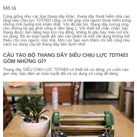
Mô tả
Cũng giống như các loại thang dây khác, thang dây thoát hiểm nhà cao
tầng siêu chịu lực TDTH03 cũng có thể giúp mọi người thoát hiểm trong
những tình huống khó khăn nhất. Với độ dài 5m, thang dây tương ứng
cho những hộ gia đình sống ở tầm tầng 1. Với thiết kế chắc chắn, bậc
thang được làm bằng hợp kim mạ đồng, không bị gãy hay méo mó khi
sử dụng. Độ an toàn tuyệt đối nên sản phẩm là một vật dụng không thể
thiếu cho mọi người, mọi nhà. Mời các bạn xem thêm chi tiết cũng như
cách sử dụng của bộ thang dây bên dưới nhé!
CẤU TẠO BỘ THANG DÂY SIÊU CHỊU LỰC TDTH03
GỒM NHỮNG GÌ?
Thang dây SIÊU CHỊU LỰC TDTH03 có thiết kế cơ động, có cuốn vào
gọn nhẹ, bảo đảm an toàn tuyệt đối và sử dụng vô cùng dễ dàng.