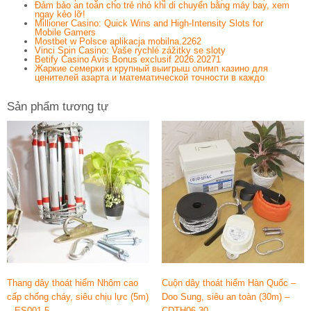
Đảm bảo an toàn cho trẻ nhỏ khi di chuyển bằng máy bay, xem
ngay kẻo lỡ!
Millioner Casino: Quick Wins and High‑Intensity Slots for
Mobile Gamers
Mostbet w Polsce aplikacja mobilna.2262
Vinci Spin Casino: Vaše rychlé zážitky se sloty
Betify Casino Avis Bonus exclusif 2026.20271
Жаркие семерки и крупный выигрыш олимп казино для
ценителей азарта и математической точности в каждо
Sản phẩm tương tự
Thang dây thoát hiểm Nhôm cao
Cuộn dây thoát hiểm Hàn Quốc –
cấp chống cháy, siêu chịu lực (5m)
Doo Sung, siêu an toàn (30m) –
– ES001-5
CDTH06-30