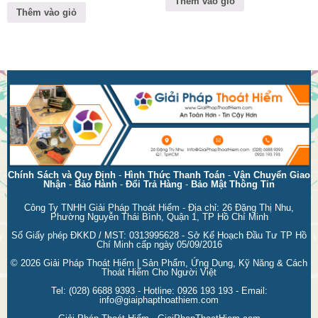
Thêm vào giỏ
4.00
5 sao
Thêm vào giỏ
Chính Sách và Quy Định
-
Hình Thức Thanh Toán
-
Vận Chuyển Giao
Nhận
-
Bảo Hành
-
Đổi Trả Hàng
-
Bảo Mật Thông Tin
Công Ty TNHH Giải Pháp Thoát Hiểm - Địa chỉ: 26 Đặng Thị Nhu,
Phường Nguyễn Thái Bình, Quận 1, TP Hồ Chí Minh
Số Giấy phép ĐKKD / MST: 0313995628 - Sở Kế Hoạch Đầu Tư TP Hồ
Chí Minh cấp ngày 05/09/2016
© 2026
Giải Pháp Thoát Hiểm | Sản Phẩm, Ứng Dụng, Kỹ Năng & Cách
Thoát Hiểm Cho Người Việt
Tel:
(028) 6688 9393
- Hotline:
0926 193 193
- Email:
info@giaiphapthoathiem.com