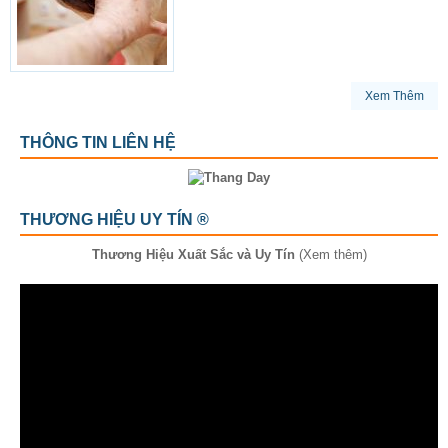
Xem Thêm
THÔNG TIN LIÊN HỆ
THƯƠNG HIỆU UY TÍN ®
Thương Hiệu Xuất Sắc và Uy Tín
(Xem thêm)