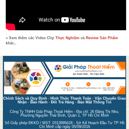
.
» Xem thêm các Video Clip
Thực Nghiệm
và
Review Sản Phẩm
khác..
Chính Sách và Quy Định
-
Hình Thức Thanh Toán
-
Vận Chuyển Giao
Nhận
-
Bảo Hành
-
Đổi Trả Hàng
-
Bảo Mật Thông Tin
Công Ty TNHH Giải Pháp Thoát Hiểm - Địa chỉ: 26 Đặng Thị Nhu,
Phường Nguyễn Thái Bình, Quận 1, TP Hồ Chí Minh
Số Giấy phép ĐKKD / MST: 0313995628 - Sở Kế Hoạch Đầu Tư TP Hồ
Chí Minh cấp ngày 05/09/2016