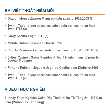
BÀI VIẾT THOÁT HIỂM MỚI
Dragon Money Драгон Мани онлайн казино 2026.1303 (2)
1win – Todo lo que necesitas saber sobre el casino en lnea
1win.1785 (2)
Glory Casino Login.2111 (3)
Mobile Online Casinos Schweiz.6292
Pin Up Casino – Azrbaycanda onlayn kazino Pin-Up.12937 (2)
Julius Casino : Gains Rapides & Jeu à Haute Intensité pour le
Joueur Moderne
Fortune Rabbit – Jogue o Jogo do Coelho com Dinheiro.1607
1win – Todo lo que necesitas saber sobre el casino en lnea
1win.1191 (2)
VIDEO THỰC NGHIỆM
1. Nhảy Thực Nghiệm Cuộn Dây Thoát Hiểm Từ Tầng 24 – Độ Cao
85m (Vinhomes Tân Cảng)