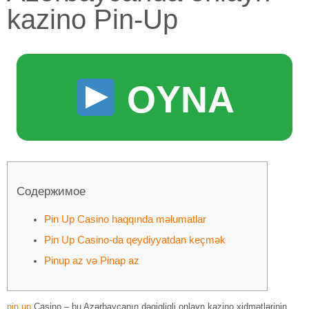
kazino Pin-Up
OYNA
Содержимое
Pin Up Casino haqqında məlumatlar
Pin Up Casino-da qeydiyyatdan keçmək
Pinup az və Pinap az
pin up
Casino – bu Azərbaycanın dəqiqliqli onlayn kazino xidmətlərinin