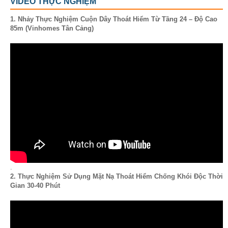
VIDEO THỰC NGHIỆM
1. Nhảy Thực Nghiệm Cuộn Dây Thoát Hiểm Từ Tầng 24 – Độ Cao
85m (Vinhomes Tân Cảng)
.
2. Thực Nghiệm Sử Dụng Mặt Nạ Thoát Hiểm Chống Khói Độc Thời
Gian 30-40 Phút