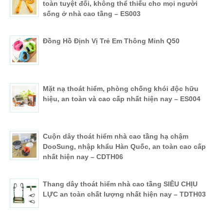
toàn tuyệt đối, không thể thiếu cho mọi người
sống ở nhà cao tầng – ES003
Đồng Hồ Định Vị Trẻ Em Thông Minh Q50
Mặt nạ thoát hiểm, phòng chống khói độc hữu
hiệu, an toàn và cao cấp nhất hiện nay – ES004
Cuộn dây thoát hiểm nhà cao tầng hạ chậm
DooSung, nhập khẩu Hàn Quốc, an toàn cao cấp
nhất hiện nay – CDTH06
Thang dây thoát hiểm nhà cao tầng SIÊU CHỊU
LỰC an toàn chất lượng nhất hiện nay – TDTH03