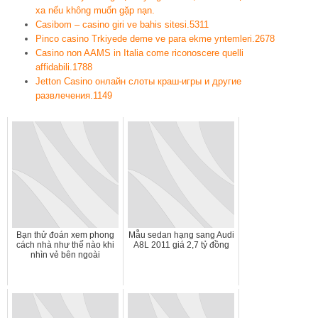
xa nếu không muốn gặp nạn.
Casibom – casino giri ve bahis sitesi.5311
Pinco casino Trkiyede deme ve para ekme yntemleri.2678
Casino non AAMS in Italia come riconoscere quelli
affidabili.1788
Jetton Casino онлайн слоты краш-игры и другие
развлечения.1149
Bạn thử đoán xem phong
Mẫu sedan hạng sang Audi
cách nhà như thế nào khi
A8L 2011 giá 2,7 tỷ đồng
nhìn vẻ bên ngoài