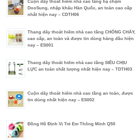
Cuộn dây thoát hiểm nhà cao tầng hạ chậm
DooSung, nhập khẩu Hàn Quốc, an toàn cao cấp
nhất hiện nay – CDTH06
Thang dây thoát hiểm nhà cao tầng CHỐNG CHÁY,
cao cấp, an toàn và được tin dùng hàng đầu hiện
nay – ES001
Thang dây thoát hiểm nhà cao tầng SIÊU CHỊU
LỰC an toàn chất lượng nhất hiện nay – TDTH03
Cuộn dây thoát hiểm nhà cao tầng an toàn, được
tin dùng nhất hiện nay – ES002
Đồng Hồ Định Vị Trẻ Em Thông Minh Q50