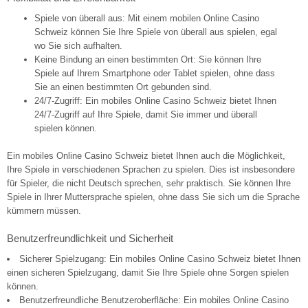
Spiele von überall aus: Mit einem mobilen Online Casino
Schweiz können Sie Ihre Spiele von überall aus spielen, egal
wo Sie sich aufhalten.
Keine Bindung an einen bestimmten Ort: Sie können Ihre
Spiele auf Ihrem Smartphone oder Tablet spielen, ohne dass
Sie an einen bestimmten Ort gebunden sind.
24/7-Zugriff: Ein mobiles Online Casino Schweiz bietet Ihnen
24/7-Zugriff auf Ihre Spiele, damit Sie immer und überall
spielen können.
Ein mobiles Online Casino Schweiz bietet Ihnen auch die Möglichkeit,
Ihre Spiele in verschiedenen Sprachen zu spielen. Dies ist insbesondere
für Spieler, die nicht Deutsch sprechen, sehr praktisch. Sie können Ihre
Spiele in Ihrer Muttersprache spielen, ohne dass Sie sich um die Sprache
kümmern müssen.
Benutzerfreundlichkeit und Sicherheit
Sicherer Spielzugang: Ein mobiles Online Casino Schweiz bietet Ihnen
einen sicheren Spielzugang, damit Sie Ihre Spiele ohne Sorgen spielen
können.
Benutzerfreundliche Benutzeroberfläche: Ein mobiles Online Casino