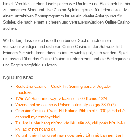
bietet. Von klassischen Tischspielen wie Roulette und Blackjack bis hin
zu modernen Slots und Live-Casino-Spielen gibt es für jeden etwas. Mit
einem attraktiven Bonusprogramm ist es ein idealer Anlaufpunkt für
Spieler, die nach einem sicheren und vertrauenswürdigen Online-Casino
suchen.
Wir hoffen, dass diese Liste Ihnen bei der Suche nach einem
vertrauenswürdigen und sicheren Online-Casino in der Schweiz hilft.
Erinnern Sie sich daran, dass es immer wichtig ist, sich vor dem Spiel
umfassend über das Online-Casino zu informieren und die Bedingungen
und Regeln sorgfältig zu lesen.
Nội Dung Khác
Roulettino Casino – Quick‑Hit Gaming para el Jugador
Impulsivo
1Win AZ Rsmi mrc sayt v kazino – 500 Bonus.4024
Vavada online casino w Polsce automaty do gry.3800 (2)
Gransino Casino: Gyors‑Hit Kaland több mint 9 000 játékkal és
azonnali nyereményekkel
Tự làm la bàn bằng những vật liệu sẵn có, giải pháp hữu hiệu
khi lạc ở nơi hoang dã.
Vô tình thấy những vật này ngoài biển, tốt nhất bạn nên tránh