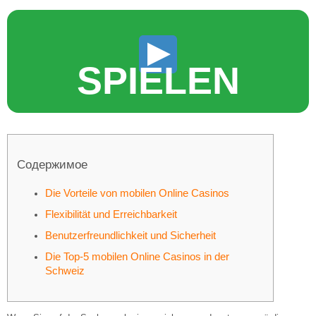
SPIELEN
Содержимое
Die Vorteile von mobilen Online Casinos
Flexibilität und Erreichbarkeit
Benutzerfreundlichkeit und Sicherheit
Die Top-5 mobilen Online Casinos in der
Schweiz