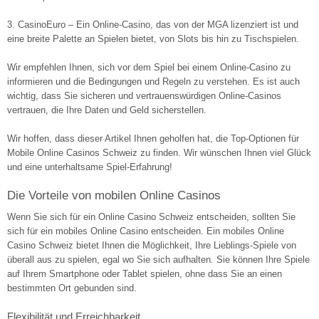
3. CasinoEuro – Ein Online-Casino, das von der MGA lizenziert ist und
eine breite Palette an Spielen bietet, von Slots bis hin zu Tischspielen.
Wir empfehlen Ihnen, sich vor dem Spiel bei einem Online-Casino zu
informieren und die Bedingungen und Regeln zu verstehen. Es ist auch
wichtig, dass Sie sicheren und vertrauenswürdigen Online-Casinos
vertrauen, die Ihre Daten und Geld sicherstellen.
Wir hoffen, dass dieser Artikel Ihnen geholfen hat, die Top-Optionen für
Mobile Online Casinos Schweiz zu finden. Wir wünschen Ihnen viel Glück
und eine unterhaltsame Spiel-Erfahrung!
Die Vorteile von mobilen Online Casinos
Wenn Sie sich für ein Online Casino Schweiz entscheiden, sollten Sie
sich für ein mobiles Online Casino entscheiden. Ein mobiles Online
Casino Schweiz bietet Ihnen die Möglichkeit, Ihre Lieblings-Spiele von
überall aus zu spielen, egal wo Sie sich aufhalten. Sie können Ihre Spiele
auf Ihrem Smartphone oder Tablet spielen, ohne dass Sie an einen
bestimmten Ort gebunden sind.
Flexibilität und Erreichbarkeit