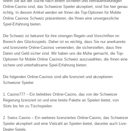
Wenn Sie auf der Suche nach einem sicheren und vertrauenswürdigen
Online-Casino sind, das Schweizer Spieler akzeptiert, sind Sie hier genau
richtig. In diesem Artikel werden wir Ihnen die Top-Optionen für Mobile
Online Casinos Schweiz präsentieren, die Ihnen eine unvergessliche
Spiel-Erfahrung bieten.
Die Schweiz ist bekannt für ihre strengen Regeln und Vorschriften im
Bereich des Glücksspiels. Daher ist es wichtig, dass Sie nur anerkannte
und lizenzierte Online-Casinos verwenden, die sicherstellen, dass Ihre
Daten und Geld sicher sind. Wir haben uns die Mühe gemacht, die Top-
Optionen für Mobile Online Casinos Schweiz auszuwählen, die Ihnen eine
sichere und unterhaltsame Spiel-Erfahrung bieten.
Die folgenden Online-Casinos sind alle lizenziert und akzeptieren
Schweizer Spieler:
1. Casino777 – Ein beliebtes Online-Casino, das von der Schweizer
Regierung lizenziert ist und eine breite Palette an Spielen bietet, von
Slots bis hin zu Tischspielen.
2. Swiss Casino – Ein weiteres lizenziertes Online-Casino, das Schweizer
Spieler akzeptiert und eine Vielzahl an Spielen bietet, darunter auch Live-
Dealer-Spiele.