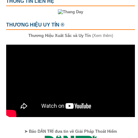
THÔNG TIN LIÊN HỆ
THƯƠNG HIỆU UY TÍN ®
Thương Hiệu Xuất Sắc và Uy Tín
(Xem thêm)
➤ Báo DÂN TRÍ đưa tin về Giải Pháp Thoát Hiểm