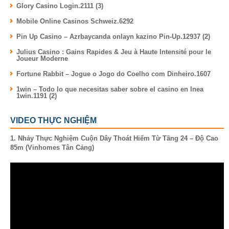
Glory Casino Login.2111 (3)
Mobile Online Casinos Schweiz.6292
Pin Up Casino – Azrbaycanda onlayn kazino Pin-Up.12937 (2)
Julius Casino : Gains Rapides & Jeu à Haute Intensité pour le
Joueur Moderne
Fortune Rabbit – Jogue o Jogo do Coelho com Dinheiro.1607
1win – Todo lo que necesitas saber sobre el casino en lnea
1win.1191 (2)
VIDEO THỰC NGHIỆM
1. Nhảy Thực Nghiệm Cuộn Dây Thoát Hiểm Từ Tầng 24 – Độ Cao
85m (Vinhomes Tân Cảng)