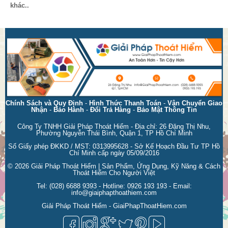
khác..
Chính Sách và Quy Định
-
Hình Thức Thanh Toán
-
Vận Chuyển Giao
Nhận
-
Bảo Hành
-
Đổi Trả Hàng
-
Bảo Mật Thông Tin
Công Ty TNHH Giải Pháp Thoát Hiểm - Địa chỉ: 26 Đặng Thị Nhu,
Phường Nguyễn Thái Bình, Quận 1, TP Hồ Chí Minh
Số Giấy phép ĐKKD / MST: 0313995628 - Sở Kế Hoạch Đầu Tư TP Hồ
Chí Minh cấp ngày 05/09/2016
© 2026
Giải Pháp Thoát Hiểm | Sản Phẩm, Ứng Dụng, Kỹ Năng & Cách
Thoát Hiểm Cho Người Việt
Tel:
(028) 6688 9393
- Hotline:
0926 193 193
- Email:
info@giaiphapthoathiem.com
Giải Pháp Thoát Hiểm - GiaiPhapThoatHiem.com