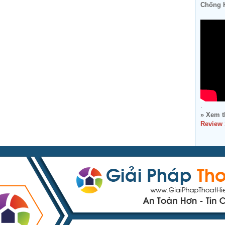
Chống K
.
» Xem t
Review