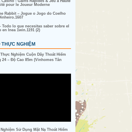
s Casino : Gains Rapides & Jeu à Haute
sité pour le Joueur Moderne
ne Rabbit – Jogue o Jogo do Coelho
inheiro.1607
– Todo lo que necesitas saber sobre el
o en lnea 1win.1191 (2)
O THỰC NGHIỆM
 Thực Nghiệm Cuộn Dây Thoát Hiểm
 24 – Độ Cao 85m (Vinhomes Tân
 Nghiệm Sử Dụng Mặt Nạ Thoát Hiểm