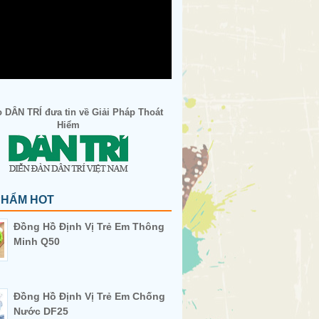
 DÂN TRÍ đưa tin về Giải Pháp Thoát
Hiểm
PHẨM HOT
Đồng Hồ Định Vị Trẻ Em Thông
Minh Q50
Đồng Hồ Định Vị Trẻ Em Chống
Nước DF25