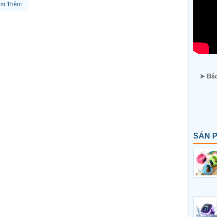
em Thêm
➤ Báo
SẢN 