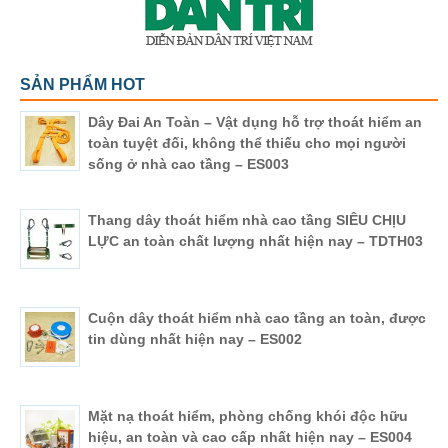
SẢN PHẨM HOT
Dây Đai An Toàn – Vật dụng hỗ trợ thoát hiểm an
toàn tuyệt đối, không thể thiếu cho mọi người
sống ở nhà cao tầng – ES003
Thang dây thoát hiểm nhà cao tầng SIÊU CHỊU
LỰC an toàn chất lượng nhất hiện nay – TDTH03
Cuộn dây thoát hiểm nhà cao tầng an toàn, được
tin dùng nhất hiện nay – ES002
Mặt nạ thoát hiểm, phòng chống khói độc hữu
hiệu, an toàn và cao cấp nhất hiện nay – ES004