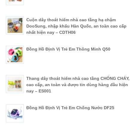
Cuộn dây thoát hiểm nhà cao tầng hạ chậm
DooSung, nhập khẩu Hàn Quốc, an toàn cao cấp
nhất hiện nay – CDTH06
Đồng Hồ Định Vị Trẻ Em Thông Minh Q50
Thang dây thoát hiểm nhà cao tầng CHỐNG CHÁY,
cao cấp, an toàn và được tin dùng hàng đầu hiện
nay – ES001
Đồng Hồ Định Vị Trẻ Em Chống Nước DF25