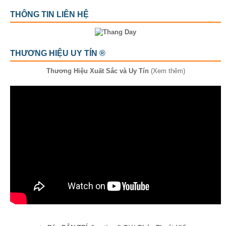
THÔNG TIN LIÊN HỆ
THƯƠNG HIỆU UY TÍN ®
Thương Hiệu Xuất Sắc và Uy Tín
(Xem thêm)