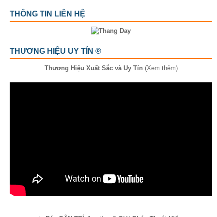
THÔNG TIN LIÊN HỆ
THƯƠNG HIỆU UY TÍN ®
Thương Hiệu Xuất Sắc và Uy Tín
(Xem thêm)