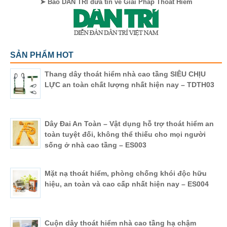
➤ Báo DÂN TRÍ đưa tin về Giải Pháp Thoát Hiểm
SẢN PHẨM HOT
Thang dây thoát hiểm nhà cao tầng SIÊU CHỊU
LỰC an toàn chất lượng nhất hiện nay – TDTH03
Dây Đai An Toàn – Vật dụng hỗ trợ thoát hiểm an
toàn tuyệt đối, không thể thiếu cho mọi người
sống ở nhà cao tầng – ES003
Mặt nạ thoát hiểm, phòng chống khói độc hữu
hiệu, an toàn và cao cấp nhất hiện nay – ES004
Cuộn dây thoát hiểm nhà cao tầng hạ chậm