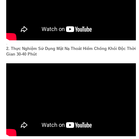
.
2. Thực Nghiệm Sử Dụng Mặt Nạ Thoát Hiểm Chống Khói Độc Thời
Gian 30-40 Phút
.