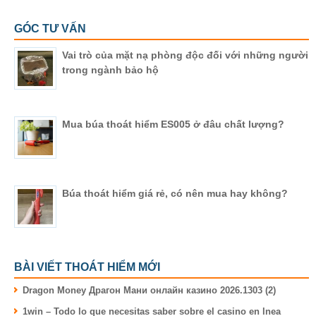
GÓC TƯ VẤN
Vai trò của mặt nạ phòng độc đối với những người
trong ngành bảo hộ
Mua búa thoát hiểm ES005 ở đâu chất lượng?
Búa thoát hiểm giá rẻ, có nên mua hay không?
BÀI VIẾT THOÁT HIỂM MỚI
Dragon Money Драгон Мани онлайн казино 2026.1303 (2)
1win – Todo lo que necesitas saber sobre el casino en lnea