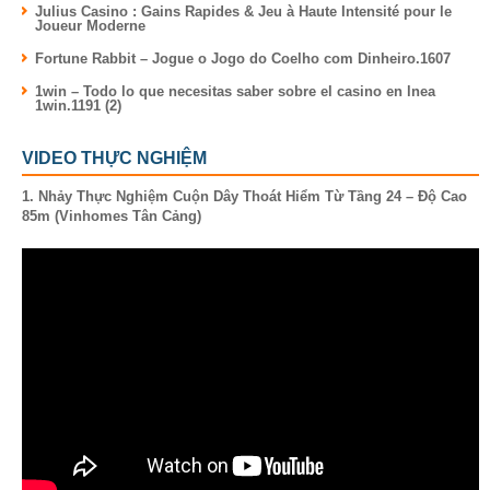
Julius Casino : Gains Rapides & Jeu à Haute Intensité pour le
Joueur Moderne
Fortune Rabbit – Jogue o Jogo do Coelho com Dinheiro.1607
1win – Todo lo que necesitas saber sobre el casino en lnea
1win.1191 (2)
VIDEO THỰC NGHIỆM
1. Nhảy Thực Nghiệm Cuộn Dây Thoát Hiểm Từ Tầng 24 – Độ Cao
85m (Vinhomes Tân Cảng)