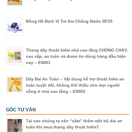
Đồng Hồ Định Vị Trẻ Em Chống Nước DF25
Thang dây thoát hiểm nhà cao tầng CHỐNG CHÁY,
cao cấp, an toàn và được tin dùng hàng đầu hiện
nay – ES001
Dây Đai An Toàn – Vật dụng hỗ trợ thoát hiểm an
toàn tuyệt đối, không thể thiếu cho mọi người
sống ở nhà cao tầng – ES003
GÓC TƯ VẤN
Tại sao chúng ta nên “sắm” thêm một bộ đai an
toàn khi mua thang dây thoát hiểm?