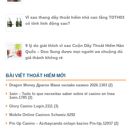
Vì sao thang dây thoát hiểm nhà cao tầng TDTH03
có tính linh động cao?
9 lý do giải thích vì sao Cuộn Dây Thoát Hiểm Hàn
Quốc – Doo Sung được mọi người ưa chuộng dù
giá thành không rẻ
BÀI VIẾT THOÁT HIỂM MỚI
Dragon Money Драгон Мани онлайн казино 2026.1303 (2)
1win – Todo lo que necesitas saber sobre el casino en lnea
1win.1785 (2)
Glory Casino Login.2111 (3)
Mobile Online Casinos Schweiz.6292
Pin Up Casino – Azrbaycanda onlayn kazino Pin-Up.12937 (2)