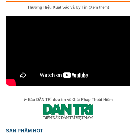
Thương Hiệu Xuất Sắc và Uy Tín
(Xem thêm)
➤ Báo DÂN TRÍ đưa tin về Giải Pháp Thoát Hiểm
SẢN PHẨM HOT