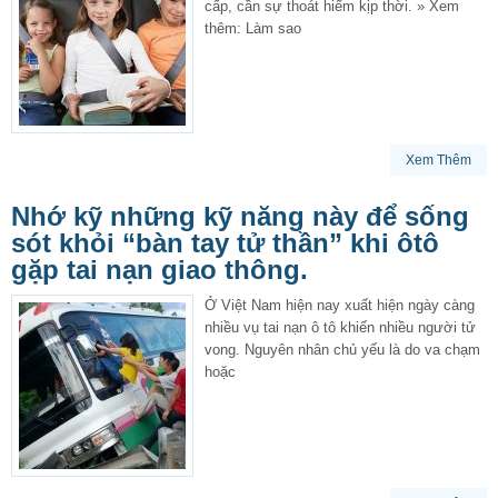
cấp, cần sự thoát hiểm kịp thời. » Xem
thêm: Làm sao
Xem Thêm
Nhớ kỹ những kỹ năng này để sống
sót khỏi “bàn tay tử thần” khi ôtô
gặp tai nạn giao thông.
Ở Việt Nam hiện nay xuất hiện ngày càng
nhiều vụ tai nạn ô tô khiến nhiều người tử
vong. Nguyên nhân chủ yếu là do va chạm
hoặc