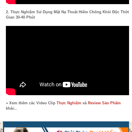
.
2. Thực Nghiệm Sử Dụng Mặt Nạ Thoát Hiểm Chống Khói Độc Thời
Gian 30-40 Phút
.
» Xem thêm các Video Clip
Thực Nghiệm
và
Review Sản Phẩm
khác..