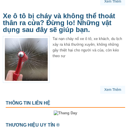
Xem Thêm
Xe ô tô bị cháy và không thể thoát
thân ra cửa? Đừng lo! Những vật
dụng sau đây sẽ giúp bạn.
Tai nạn cháy nổ xe ô tô, xe khách, du lịch
xảy ra khá thường xuyên, không những
gây thiệt hại cho người và của, còn kéo
theo sự
Xem Thêm
THÔNG TIN LIÊN HỆ
THƯƠNG HIỆU UY TÍN ®