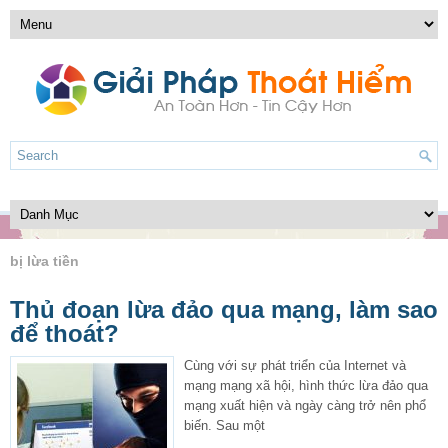
bị lừa tiền
Thủ đoạn lừa đảo qua mạng, làm sao
để thoát?
Cùng với sự phát triển của Internet và
mạng mạng xã hội, hình thức lừa đảo qua
mạng xuất hiện và ngày càng trở nên phổ
biến. Sau một