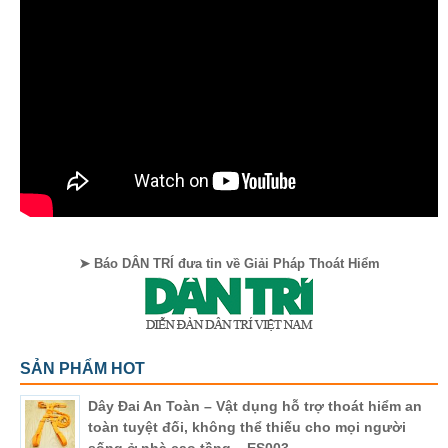
➤ Báo DÂN TRÍ đưa tin về Giải Pháp Thoát Hiểm
SẢN PHẨM HOT
Dây Đai An Toàn – Vật dụng hỗ trợ thoát hiểm an
toàn tuyệt đối, không thể thiếu cho mọi người