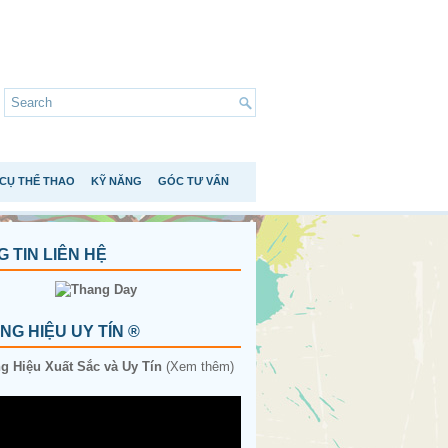
CỤ THỂ THAO
KỸ NĂNG
GÓC TƯ VẤN
 TIN LIÊN HỆ
G HIỆU UY TÍN ®
 Hiệu Xuất Sắc và Uy Tín
(Xem thêm)