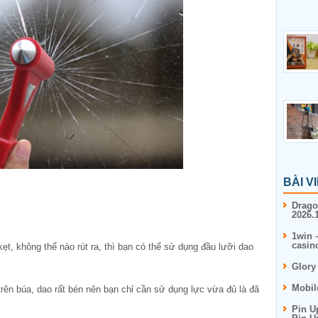
BÀI V
Drago
2026.1
1win 
casin
kẹt, không thể nào rút ra, thì bạn có thể sử dụng đầu lưỡi dao
Glory
Mobil
rên búa, dao rất bén nên bạn chỉ cần sử dụng lực vừa đủ là đã
Pin U