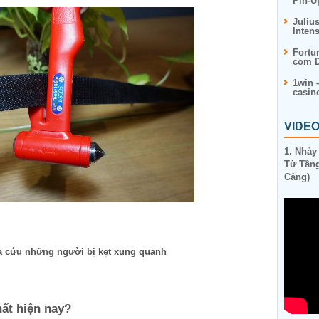
Pin-U
Juliu
Inten
Fortu
com D
1win 
casin
VIDE
1. Nhảy
Từ Tầng
Cảng)
à cứu những người bị kẹt xung quanh
hất hiện nay?