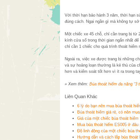
Với thời hạn bảo hành 3 năm, thời hạn s
đúng cách. Ngại ngần gì mà không tự sở
Một chiếc xe 45 chỗ, chỉ cần trang bị từ
kính cửa sổ trong thời gian ngắn nhất để
chỉ cần 1 chiếc cho quá trình thoát hiểm r
Ngoài ra, việc xe được trang bị những c
và sự hoảng loạn thường là kẻ thù của c
hơn và kiểm soát tốt hơn vì ít ra trong t
» Xem thêm:
Búa thoát hiểm đa năng “3 
Liên Quan Khác
6 lý do bạn nên mua búa thoát hi
Búa thoát hiểm giá rẻ, có nên mu
Giá của một chiếc búa thoát hiểm 
Mua búa thoát hiểm ES005 ở đâu 
Độ linh động của một chiếc búa th
Hướng dẫn và cách lắp búa thoát