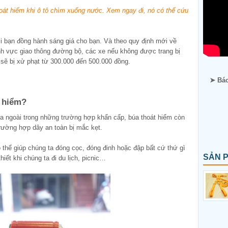
oát hiểm khi ô tô chìm xuống nước. Xem ngay đi, nó có thể cứu
i bạn đồng hành sáng giá cho bạn. Và theo quy định mới về
ĩnh vực giao thông đường bộ, các xe nếu không được trang bị
 sẽ bị xử phạt từ 300.000 đến 500.000 đồng.
➤ Báo
t hiểm?
 ra ngoài trong những trường hợp khẩn cấp, búa thoát hiểm còn
trường hợp dây an toàn bị mắc kẹt.
 thể giúp chúng ta đóng cọc, đóng đinh hoặc đập bất cứ thứ gì
SẢN 
iết khi chúng ta đi du lịch, picnic…