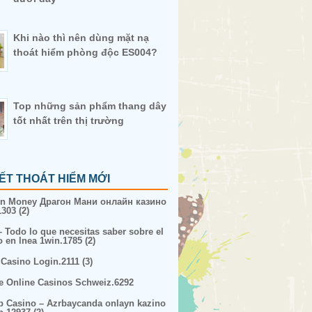
Khi nào thì nên dùng mặt nạ
thoát hiểm phòng độc ES004?
Top những sản phẩm thang dây
tốt nhất trên thị trường
IẾT THOÁT HIỂM MỚI
n Money Драгон Мани онлайн казино
303 (2)
– Todo lo que necesitas saber sobre el
o en lnea 1win.1785 (2)
 Casino Login.2111 (3)
e Online Casinos Schweiz.6292
p Casino – Azrbaycanda onlayn kazino