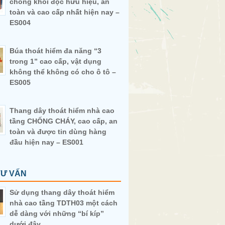
chống khói độc hữu hiệu, an
toàn và cao cấp nhất hiện nay –
ES004
Búa thoát hiểm đa năng “3
trong 1” cao cấp, vật dụng
không thể không có cho ô tô –
ES005
Thang dây thoát hiểm nhà cao
tầng CHỐNG CHÁY, cao cấp, an
toàn và được tin dùng hàng
đầu hiện nay – ES001
TƯ VẤN
Sử dụng thang dây thoát hiểm
nhà cao tầng TDTH03 một cách
dễ dàng với những “bí kíp”
dưới đây