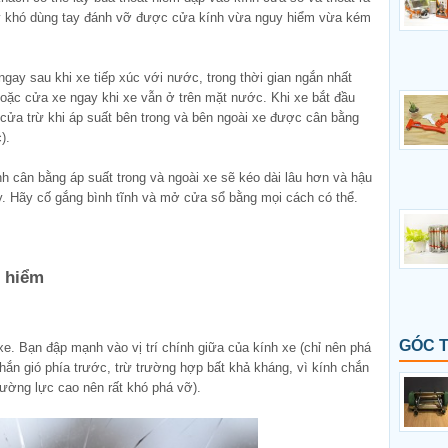
này khó dùng tay đánh vỡ được cửa kính vừa nguy hiểm vừa kém
gay sau khi xe tiếp xúc với nước, trong thời gian ngắn nhất
oặc cửa xe ngay khi xe vẫn ở trên mặt nước. Khi xe bắt đầu
 cửa trừ khi áp suất bên trong và bên ngoài xe được cân bằng
).
ình cân bằng áp suất trong và ngoài xe sẽ kéo dài lâu hơn và hậu
xy. Hãy cố gắng bình tĩnh và mở cửa sổ bằng mọi cách có thể.
 hiểm
GÓC 
e. Bạn đập mạnh vào vị trí chính giữa của kính xe (chỉ nên phá
hắn gió phía trước, trừ trường hợp bất khả kháng, vì kính chắn
cường lực cao nên rất khó phá vỡ).