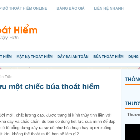
 ĐỒ THOÁT HIỂM ONLINE
BẢNG BÁO GIÁ
LIÊN HỆ NHANH
T HIỂM
MẶT NẠ THOÁT HIỂM
DÂY ĐAI AN TOÀN
BÚA THOÁT HIỂM
DỤNG 
ân Trân
THÔNG
ữu một chiếc búa thoát hiểm
THƯƠN
Thương
 đời mới, chất lượng cao, được trang bị kính thủy tinh liền với
khá dày và chắc chắn, dù bạn có dùng hết lực của mình để đập
 ô tô bỗng dưng xảy ra sự cố như hỏa hoạn hay bị rơi xuống
 kín, không thể thoát ra thì bạn sẽ làm gì?