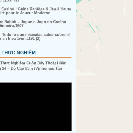
p.12937 (2)
s Casino : Gains Rapides & Jeu à Haute
sité pour le Joueur Moderne
ne Rabbit – Jogue o Jogo do Coelho
inheiro.1607
– Todo lo que necesitas saber sobre el
o en lnea 1win.1191 (2)
O THỰC NGHIỆM
 Thực Nghiệm Cuộn Dây Thoát Hiểm
 24 – Độ Cao 85m (Vinhomes Tân