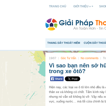
»
TRANG CHỦ
GIỚI THIỆU »
SHOP
THANG DÂY THOÁT HIỂM
CUỘN DÂY THOÁ
19/07
Góc Tư Vấn
No comments
Tr
Vì sao bạn nên sở h
trong xe ôtô?
Hiện nay, các loại xe ô tô lớn nhỏ đều là
thân xe và không có chốt. Tấm kính này 
nhưng nó vẫn sẽ không bị vỡ. Vậy nếu xe
vực, xuống nước… mà lối cửa chính bị bịt