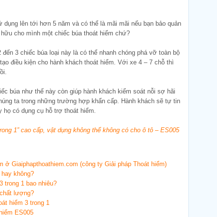
ử dụng lên tới hơn 5 năm và có thể là mãi mãi nếu bạn bảo quản
 hữu cho mình một chiếc búa thoát hiểm chứ?
 2 đến 3 chiếc búa loại này là có thể nhanh chóng phá vỡ toàn bộ
 tạo điều kiện cho hành khách thoát hiểm. Với xe 4 – 7 chỗ thì
ồi.
hiếc búa như thế này còn giúp hành khách kiểm soát nỗi sợ hãi
húng ta trong những trường hợp khẩn cấp. Hành khách sẽ tự tin
ay họ có dụng cụ hỗ trợ thoát hiểm.
trong 1” cao cấp, vật dụng không thể không có cho ô tô – ES005
ểm ở Giaiphapthoathiem.com (công ty Giải pháp Thoát hiểm)
a hay không?
3 trong 1 bao nhiêu?
chất lượng?
oát hiểm 3 trong 1
 hiểm ES005