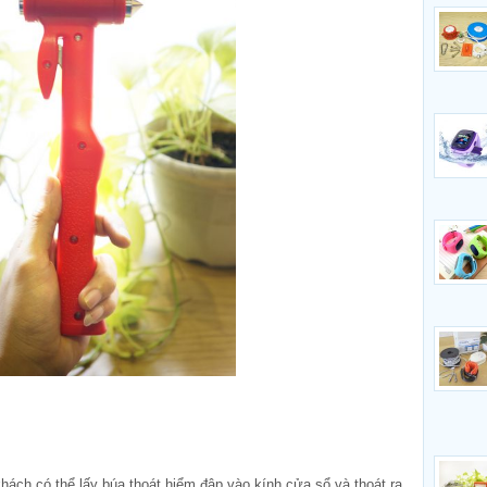
ch có thể lấy búa thoát hiểm đập vào kính cửa sổ và thoát ra