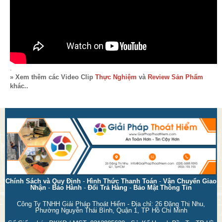
.
» Xem thêm các Video Clip
Thực Nghiệm
và
Review Sản Phẩm
khác..
Chính Sách và Quy Định
-
Hình Thức Thanh Toán
-
Vận Chuyển Giao
Nhận
-
Bảo Hành
-
Đổi Trả Hàng
-
Bảo Mật Thông Tin
Công Ty TNHH Giải Pháp Thoát Hiểm - Địa chỉ: 26 Đặng Thị Nhu,
Phường Nguyễn Thái Bình, Quận 1, TP Hồ Chí Minh