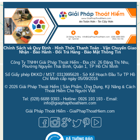
Chính Sách và Quy Định
-
Hình Thức Thanh Toán
-
Vận Chuyển Giao
Nhận
-
Bảo Hành
-
Đổi Trả Hàng
-
Bảo Mật Thông Tin
Công Ty TNHH Giải Pháp Thoát Hiểm - Địa chỉ: 26 Đặng Thị Nhu,
Phường Nguyễn Thái Bình, Quận 1, TP Hồ Chí Minh
Số Giấy phép ĐKKD / MST: 0313995628 - Sở Kế Hoạch Đầu Tư TP Hồ
Chí Minh cấp ngày 05/09/2016
© 2026
Giải Pháp Thoát Hiểm | Sản Phẩm, Ứng Dụng, Kỹ Năng & Cách
Thoát Hiểm Cho Người Việt
Tel:
(028) 6688 9393
- Hotline:
0926 193 193
- Email:
info@giaiphapthoathiem.com
Giải Pháp Thoát Hiểm - GiaiPhapThoatHiem.com