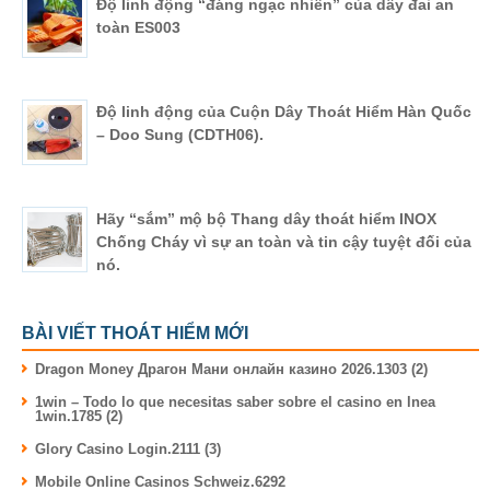
Độ linh động “đáng ngạc nhiên” của dây đai an
toàn ES003
Độ linh động của Cuộn Dây Thoát Hiểm Hàn Quốc
– Doo Sung (CDTH06).
Hãy “sắm” mộ bộ Thang dây thoát hiểm INOX
Chống Cháy vì sự an toàn và tin cậy tuyệt đối của
nó.
BÀI VIẾT THOÁT HIỂM MỚI
Dragon Money Драгон Мани онлайн казино 2026.1303 (2)
1win – Todo lo que necesitas saber sobre el casino en lnea
1win.1785 (2)
Glory Casino Login.2111 (3)
Mobile Online Casinos Schweiz.6292