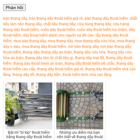
bán thang dây
,
bán thang dây thoát hiểm giá rẻ
,
bán thang đây thoát hiểm
,
chất
liệu làm nên thang dây
,
chất liệu thang dây
,
cửa hàng thang dây
,
cửa hàng
thang dây thoát hiểm
,
cuộn dây thoát hiểm
,
cuộn dây thoát hiểm hạ chậm
,
dây
thoát hiểm
,
dây thoát hiểm dành cho người sợ độ cao
,
lắp thang dây thoát
hiểm
,
mua bán thang dây
,
mua thang dây
,
mua thang dây cứu hỏa
,
mua thang
day o dau
,
mua thang dây thoát hiểm
,
nơi bán thang dây
,
nơi bán thang dây
thoát hiểm
,
thang dây
,
thang dây an toàn
,
thang dây cứu hỏa
,
thang dây cứu
hỏa an toàn
,
thang dây làm từ chất liệu gì
,
thang dây loại tốt
,
thang dây thoát
hiểm
,
thang day thoat hiem an toan
,
thang dây thoát hiểm bề chắc
,
thang dây
thoát hiểm cao cấp
,
thang dây thoát hiểm giá rẻ
,
thang dây thoát hiểm nhà cao
tầng
,
thang dây tốt
,
thang đây bền
,
thoát hiểm khỏi nhà cao tầng
Bật mí “bí kíp” thoát hiểm
Những ưu điểm mà bạn
bằng thang dây thoát hiểm
nên biết về thang dây thoát