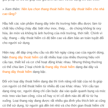
» Xem thêm:
Nên lựa chọn thang thoát hiểm hay dây thoát hiểm cho nhà
cao tầng?
Hầu hết các sản phẩm thang dây trên thị trường hiện đều được làm từ
chất liệu chống cháy đặc biệt như inox, thép,… do chúng không bị oxy
hóa, ăn mòn và không bị ảnh hưởng của môi trường, thời tiết. Chính vì
vậy, thang – dây thoát hiểm có độ bền cao và đảm bảo an toàn tuyệt đối
cho người sử dụng.
Hiện nay, để đáp ứng nhu cầu và đòi hỏi ngày càng cao của người dùng,
hiện
thang dây thoát hiểm
có rất nhiều loại của nhiều thương hiệu với
cấu tạo, thiết kế và cơ chế hoạt động khác nhau. Nhưng thông thường
có thể chia làm 2 loại chính là
thang dây thoát hiểm
dạng đai dây và
thang dây thoát hiểm
dạng bậc.
Đối với loại dây thoát hiểm dạng đai thì tính năng nổi bật của nó là giúp
con người có thể thoát hiểm từ nhiều độ cao khác nhau. Với cấu tạo
dạng ròng rọc, người dùng chỉ cần buộc đai vào quấn quanh bụng và móc
móc treo vào ban công, cửa sổ hay vị trí cố định nào đó để từ từ hạ
xuống. Loại thang này đang được rất nhiều gia đình yêu thích bởi ai cũng
có thể sử dụng, từ người già đến trẻ nhỏ và cho thời gian thoát hiểm chỉ