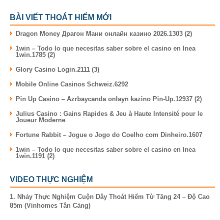
BÀI VIẾT THOÁT HIỂM MỚI
Dragon Money Драгон Мани онлайн казино 2026.1303 (2)
1win – Todo lo que necesitas saber sobre el casino en lnea
1win.1785 (2)
Glory Casino Login.2111 (3)
Mobile Online Casinos Schweiz.6292
Pin Up Casino – Azrbaycanda onlayn kazino Pin-Up.12937 (2)
Julius Casino : Gains Rapides & Jeu à Haute Intensité pour le
Joueur Moderne
Fortune Rabbit – Jogue o Jogo do Coelho com Dinheiro.1607
1win – Todo lo que necesitas saber sobre el casino en lnea
1win.1191 (2)
VIDEO THỰC NGHIỆM
1. Nhảy Thực Nghiệm Cuộn Dây Thoát Hiểm Từ Tầng 24 – Độ Cao
85m (Vinhomes Tân Cảng)