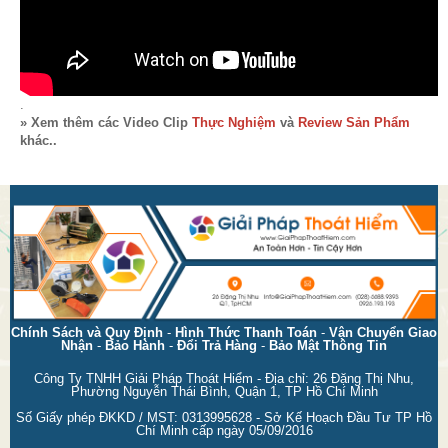
.
» Xem thêm các Video Clip
Thực Nghiệm
và
Review Sản Phẩm
khác..
Chính Sách và Quy Định
-
Hình Thức Thanh Toán
-
Vận Chuyển Giao
Nhận
-
Bảo Hành
-
Đổi Trả Hàng
-
Bảo Mật Thông Tin
Công Ty TNHH Giải Pháp Thoát Hiểm - Địa chỉ: 26 Đặng Thị Nhu,
Phường Nguyễn Thái Bình, Quận 1, TP Hồ Chí Minh
Số Giấy phép ĐKKD / MST: 0313995628 - Sở Kế Hoạch Đầu Tư TP Hồ
Chí Minh cấp ngày 05/09/2016