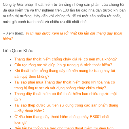
Công ty Giải pháp Thoát hiểm tự tin rằng những sản phẩm của chúng tôi
đã qua kiểm tra và thử nghiệm trên 100 lần tại các nhà dân trước khi bán
ra trên thị trường. Hãy đến với chúng tôi để có một sản phẩm tốt nhất,
mức giá cạnh tranh nhất và nhiều ưu đãi nhất nhé!
» Xem thêm:
Vị trí nào được xem là tốt nhất khi lắp đặt thang dây thoát
hiểm?
Liên Quan Khác
Thang dây thoát hiểm chống cháy giá rẻ, có nên mua không?
Cấu tạo ròng rọc sẽ giúp ích gì trong quá trình thoát hiểm?
Khi thoát hiểm bằng thang dây có nên mang tư trang hay tài
sản quý theo không?
Tại sao phải mua Thang dây thoát hiểm trong khi tòa nhà có
trang bị ống trượt và vật dụng phòng cháy chữa cháy?
Thang dây thoát hiểm có thể thoát hiểm bao nhiêu người một
lần?
Tại sao thép được ưu tiên sử dụng trong các sản phẩm thang
– dây thoát hiểm?
Ở đâu bán thang dây thoát hiểm chống cháy ES001 chất
lượng?
Nếu lắp hệ thống giá treo cho thang thoát hiểm thì diện tích