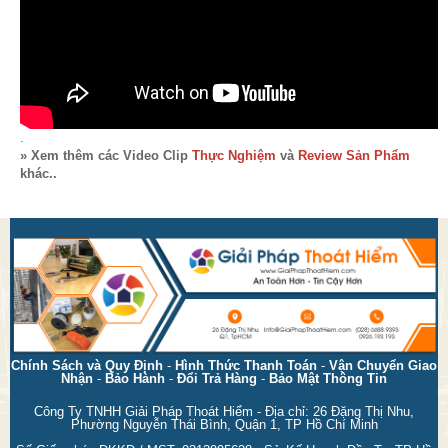
.
» Xem thêm các Video Clip
Thực Nghiệm
và
Review Sản Phẩm
khác..
Chính Sách và Quy Định
-
Hình Thức Thanh Toán
-
Vận Chuyển Giao
Nhận
-
Bảo Hành
-
Đổi Trả Hàng
-
Bảo Mật Thông Tin
Công Ty TNHH Giải Pháp Thoát Hiểm - Địa chỉ: 26 Đặng Thị Nhu,
Phường Nguyễn Thái Bình, Quận 1, TP Hồ Chí Minh