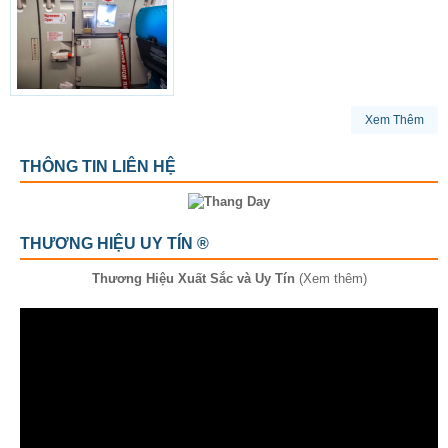
Xem Thêm
THÔNG TIN LIÊN HỆ
THƯƠNG HIỆU UY TÍN ®
Thương Hiệu Xuất Sắc và Uy Tín
(Xem thêm)