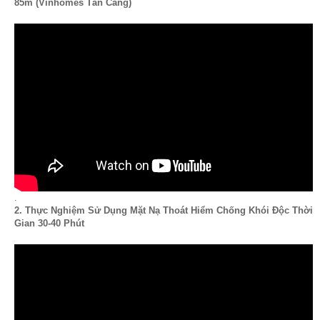
85m (Vinhomes Tân Cảng)
.
2. Thực Nghiệm Sử Dụng Mặt Nạ Thoát Hiểm Chống Khói Độc Thời
Gian 30-40 Phút