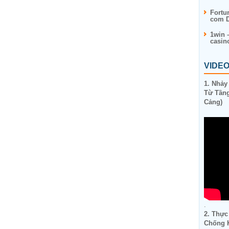
Fortu
com D
1win 
casin
VIDE
1. Nhảy
Từ Tầng
Cảng)
.
2. Thực
Chống K