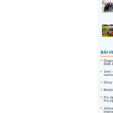
BÀI V
Drago
2026.1
1win 
casin
Glory
Mobil
Pin U
Pin-U
Juliu
Inten