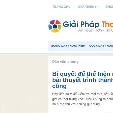
»
TRANG CHỦ
GIỚI THIỆU »
SHOP
THANG DÂY THOÁT HIỂM
CUỘN DÂY THOÁ
Dân văn phòng
Bí quyết để thể hiện
bài thuyết trình thàn
công
Hãy đến sớm để kiểm tra mọi thứ, bắt đ
giờ và thật hứng khởi. Nếu chúng ta chuẩ
và hứng thú với những gì chúng