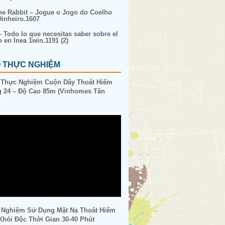
ne Rabbit – Jogue o Jogo do Coelho
inheiro.1607
– Todo lo que necesitas saber sobre el
o en lnea 1win.1191 (2)
O THỰC NGHIỆM
 Thực Nghiệm Cuộn Dây Thoát Hiểm
 24 – Độ Cao 85m (Vinhomes Tân
 Nghiệm Sử Dụng Mặt Nạ Thoát Hiểm
hói Độc Thời Gian 30-40 Phút