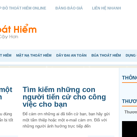
 ĐỒ THOÁT HIỂM ONLINE
BẢNG BÁO GIÁ
LIÊN HỆ NHANH
T HIỂM
MẶT NẠ THOÁT HIỂM
DÂY ĐAI AN TOÀN
BÚA THOÁT HIỂM
DỤNG 
THÔNG
 một
Tìm kiếm những con
h
người tiến cử cho công
THƯƠN
việc cho bạn
Thương
ầu đúng
Để cám ơn những ai đã tiến cử bạn, bạn hãy gửi
n bị tốt
một tấm thiệp hoặc một e-mail cám ơn. Đối với
những người ảnh hưởng trực tiếp đến