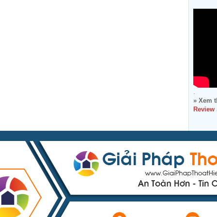
.
» Xem t
Review