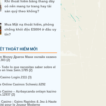
Khi thoát hiểm bằng thang dây
có nên mang tư trang hay tài
sản quý theo không?
Mua Mặt nạ thoát hiểm, phòng
chống khói độc ES004 ở đâu uy
tín?
IẾT THOÁT HIỂM MỚI
n Money Драгон Мани онлайн казино
303 (2)
– Todo lo que necesitas saber sobre el
o en lnea 1win.1785 (2)
 Casino Login.2111 (3)
e Online Casinos Schweiz.6292
p Casino – Azrbaycanda onlayn kazino
p.12937 (2)
s Casino : Gains Rapides & Jeu à Haute
sité pour le Joueur Moderne