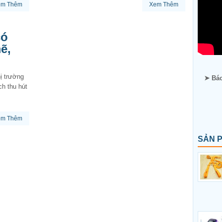
em Thêm
Xem Thêm
có
ẽ,
ị trường
➤ Báo
h thu hút
em Thêm
SẢN 