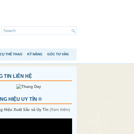
CỤ THỂ THAO
KỸ NĂNG
GÓC TƯ VẤN
 TIN LIÊN HỆ
G HIỆU UY TÍN ®
 Hiệu Xuất Sắc và Uy Tín
(Xem thêm)