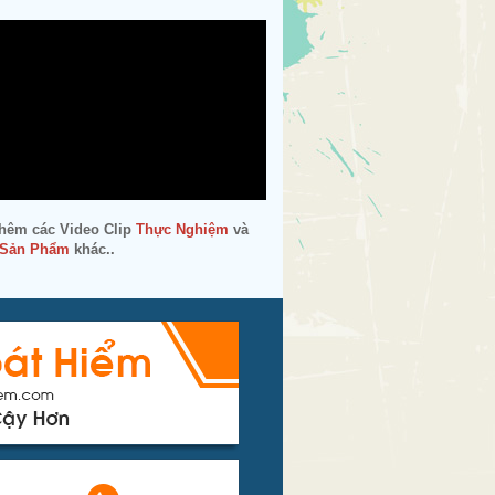
hêm các Video Clip
Thực Nghiệm
và
 Sản Phẩm
khác..