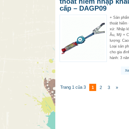
thoát hiểm nhập khẩ
cấp – DAGP09
+ Sản phẩ
thoát hiểm
xứ: Nhập k
Âu, Mỹ + C
lượng: Cao
Loại sản p
cho gia đì
hành: 3 nă
X
Trang 1 của 3
1
2
3
»