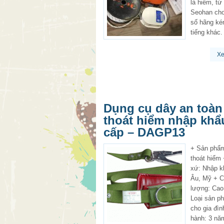
là hiếm, t
Seohan cho
số hãng ké
tiếng khác.
X
Dụng cụ dây an toàn
thoát hiểm nhập khẩ
cấp – DAGP13
+ Sản phẩ
thoát hiểm
xứ: Nhập k
Âu, Mỹ + C
lượng: Cao
Loại sản p
cho gia đì
hành: 3 nă