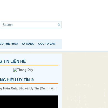
CỤ THỂ THAO
KỸ NĂNG
GÓC TƯ VẤN
 TIN LIÊN HỆ
G HIỆU UY TÍN ®
 Hiệu Xuất Sắc và Uy Tín
(Xem thêm)