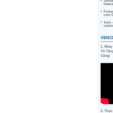
Juliu
Inten
Fortu
com D
1win 
casin
VIDE
1. Nhảy
Từ Tầng
Cảng)
.
2. Thực