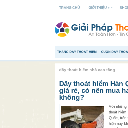
»
TRANG CHỦ
GIỚI THIỆU »
SHOP
THANG DÂY THOÁT HIỂM
CUỘN DÂY THOÁ
dây thoát hiểm nhà cao tầng
Dây thoát hiểm Hàn
giá rẻ, có nên mua h
không?
Với những
thoát hiểm
Quốc, trên 
hiện nay k