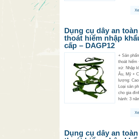
X
Dụng cụ dây an toàn
thoát hiểm nhập khẩ
cấp – DAGP12
+ Sản phẩ
thoát hiểm
xứ: Nhập k
Âu, Mỹ + C
lượng: Cao
Loại sản p
cho gia đì
hành: 3 nă
X
Dụng cụ dây an toàn