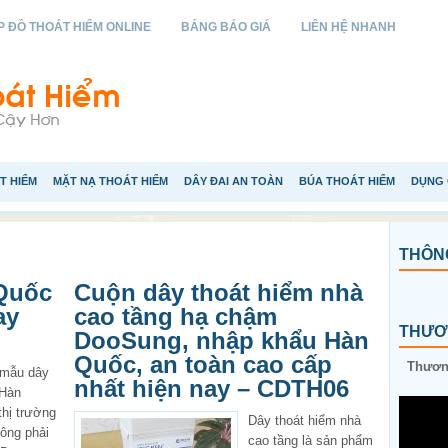
 ĐỒ THOÁT HIỂM ONLINE
BẢNG BÁO GIÁ
LIÊN HỆ NHANH
T HIỂM
MẶT NẠ THOÁT HIỂM
DÂY ĐAI AN TOÀN
BÚA THOÁT HIỂM
DỤNG 
THÔNG
 Quốc
Cuộn dây thoát hiểm nhà
ay
cao tầng hạ chậm
THƯƠN
DooSung, nhập khẩu Hàn
Quốc, an toàn cao cấp
Thương
 mẫu dây
nhất hiện nay – CDTH06
 Hàn
thị trường
Dây thoát hiểm nhà
hông phải
cao tầng là sản phẩm