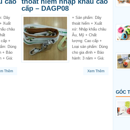
u cao
thoát hiểm nhập khẩu cao
cấp – DAGP08
m: Dây
+ Sản phẩm: Dây
 + Xuất
thoát hiểm + Xuất
hẩu châu
xứ: Nhập khẩu châu
hất
Âu, Mỹ + Chất
 cấp +
lượng: Cao cấp +
hẩm: Dùng
Loại sản phẩm: Dùng
nh + Bảo
cho gia đình + Bảo
m + Giá:
hành: 3 năm + Giá:
em Thêm
Xem Thêm
GÓC 