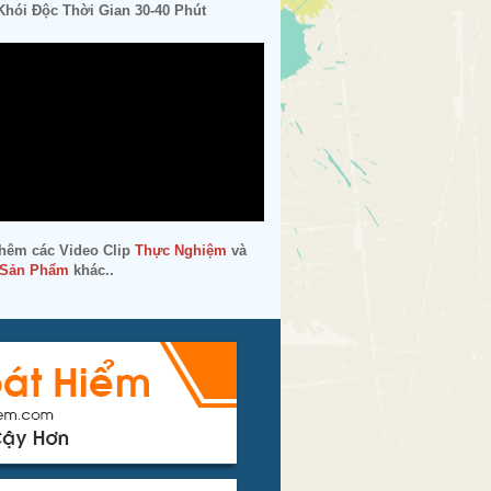
hói Độc Thời Gian 30-40 Phút
hêm các Video Clip
Thực Nghiệm
và
 Sản Phẩm
khác..