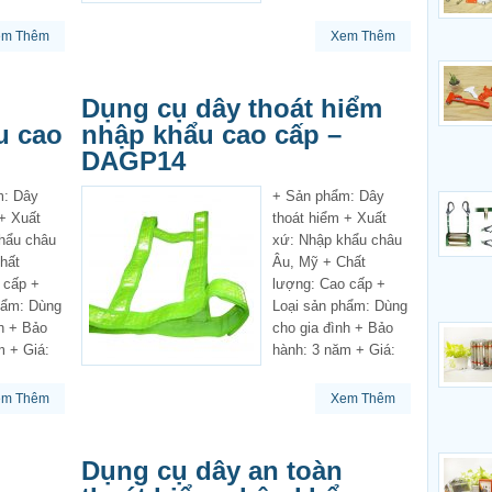
em Thêm
Xem Thêm
Dụng cụ dây thoát hiểm
u cao
nhập khẩu cao cấp –
DAGP14
m: Dây
+ Sản phẩm: Dây
 + Xuất
thoát hiểm + Xuất
hẩu châu
xứ: Nhập khẩu châu
hất
Âu, Mỹ + Chất
 cấp +
lượng: Cao cấp +
hẩm: Dùng
Loại sản phẩm: Dùng
nh + Bảo
cho gia đình + Bảo
m + Giá:
hành: 3 năm + Giá:
em Thêm
Xem Thêm
Dụng cụ dây an toàn