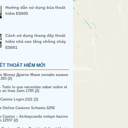
Hướng dẫn sử dụng búa thoát
hiểm ES005
Cách sử dụng thang dây thoát
hiểm nhà cao tầng chống cháy
ES001
IẾT THOÁT HIỂM MỚI
n Money Драгон Мани онлайн казино
303 (2)
– Todo lo que necesitas saber sobre el
o en lnea 1win.1785 (2)
 Casino Login.2111 (3)
e Online Casinos Schweiz.6292
p Casino – Azrbaycanda onlayn kazino
p.12937 (2)