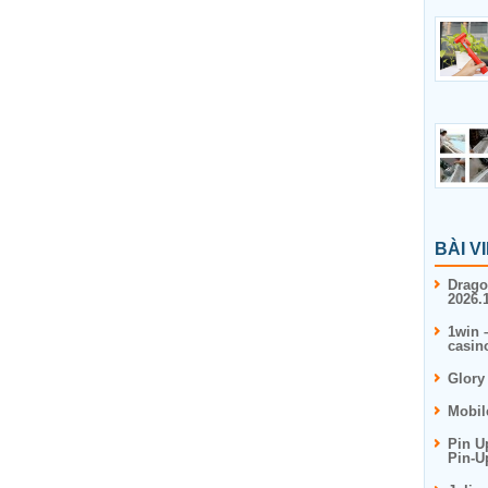
BÀI V
Drago
2026.1
1win 
casin
Glory
Mobil
Pin U
Pin-U