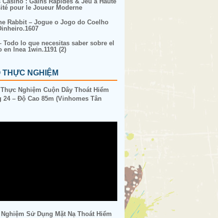
s Casino : Gains Rapides & Jeu à Haute
sité pour le Joueur Moderne
ne Rabbit – Jogue o Jogo do Coelho
inheiro.1607
– Todo lo que necesitas saber sobre el
o en lnea 1win.1191 (2)
O THỰC NGHIỆM
 Thực Nghiệm Cuộn Dây Thoát Hiểm
 24 – Độ Cao 85m (Vinhomes Tân
 Nghiệm Sử Dụng Mặt Nạ Thoát Hiểm