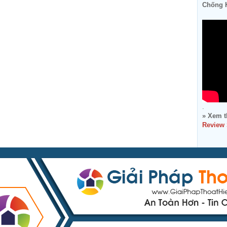
Chống K
.
» Xem t
Review