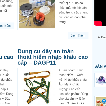
ừ Doosung,
thiết bị cứu hộ cá
 đến một
nhân mà mỗi hộ dân
m nổi
sống trong các chung
cư, cao ốc cần phải
trang
em Thêm
Xem Thêm
➤ Báo
Dụng cụ dây an toàn
u cao
thoát hiểm nhập khẩu cao
cấp – DAGP11
SẢN 
m: Dây
+ Sản phẩm: Dây
 + Xuất
thoát hiểm + Xuất
hẩu châu
xứ: Nhập khẩu châu
hất
Âu, Mỹ + Chất
 cấp +
lượng: Cao cấp +
hẩm: Dùng
Loại sản phẩm: Dùng
nh + Bảo
cho gia đình + Bảo
m + Giá:
hành: 3 năm + Giá: