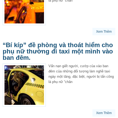
là phụ nữ “chân
Xem Thêm
“Bí kíp” đề phòng và thoát hiểm cho
phụ nữ thường đi taxi một mình vào
ban đêm.
Vấn nạn giết người, cướp của vào ban
đêm của những đối tượng làm nghề taxi
ngày một tăng, đặc biệt, người bị tấn công
là phụ nữ “chân
Xem Thêm