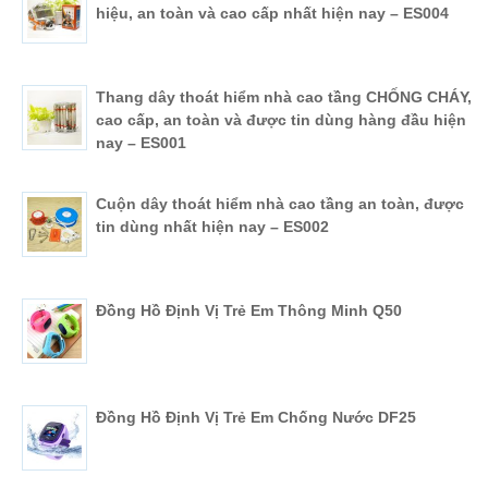
hiệu, an toàn và cao cấp nhất hiện nay – ES004
Thang dây thoát hiểm nhà cao tầng CHỐNG CHÁY,
cao cấp, an toàn và được tin dùng hàng đầu hiện
nay – ES001
Cuộn dây thoát hiểm nhà cao tầng an toàn, được
tin dùng nhất hiện nay – ES002
Đồng Hồ Định Vị Trẻ Em Thông Minh Q50
Đồng Hồ Định Vị Trẻ Em Chống Nước DF25