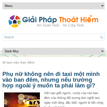
đi taxi vào ban đêm
Phụ nữ không nên đi taxi một mình
vào ban đêm, nhưng nếu trường
hợp ngoài ý muốn ta phải làm gì?
Vấn nạn giết người, cướp của vào ban
đêm của những đối tượng làm nghề taxi
ngày một tăng, đặc biệt, người bị tấn công