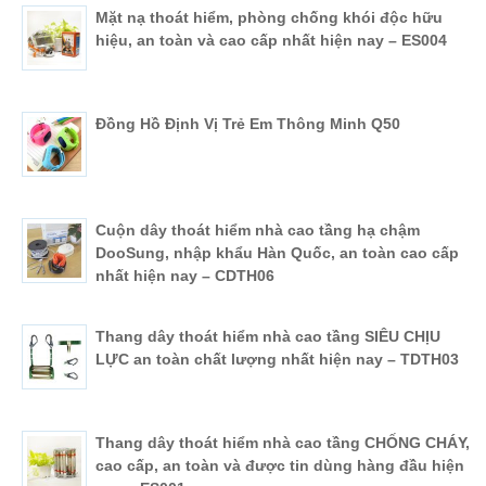
Mặt nạ thoát hiểm, phòng chống khói độc hữu
hiệu, an toàn và cao cấp nhất hiện nay – ES004
Đồng Hồ Định Vị Trẻ Em Thông Minh Q50
Cuộn dây thoát hiểm nhà cao tầng hạ chậm
DooSung, nhập khẩu Hàn Quốc, an toàn cao cấp
nhất hiện nay – CDTH06
Thang dây thoát hiểm nhà cao tầng SIÊU CHỊU
LỰC an toàn chất lượng nhất hiện nay – TDTH03
Thang dây thoát hiểm nhà cao tầng CHỐNG CHÁY,
cao cấp, an toàn và được tin dùng hàng đầu hiện