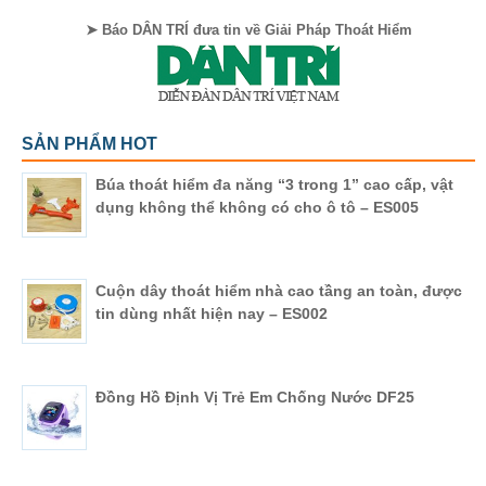
➤ Báo DÂN TRÍ đưa tin về Giải Pháp Thoát Hiểm
SẢN PHẨM HOT
Búa thoát hiểm đa năng “3 trong 1” cao cấp, vật
dụng không thể không có cho ô tô – ES005
Cuộn dây thoát hiểm nhà cao tầng an toàn, được
tin dùng nhất hiện nay – ES002
Đồng Hồ Định Vị Trẻ Em Chống Nước DF25