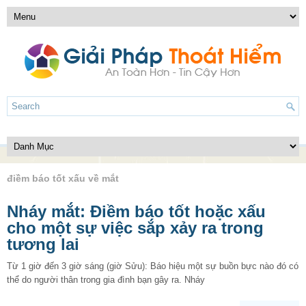
điềm báo tốt xấu về mắt
Nháy mắt: Điềm báo tốt hoặc xấu
cho một sự việc sắp xảy ra trong
tương lai
Từ 1 giờ đến 3 giờ sáng (giờ Sửu): Báo hiệu một sự buồn bực nào đó có
thể do người thân trong gia đình bạn gây ra. Nháy