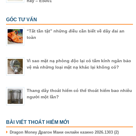
nay – ES001
GÓC TƯ VẤN
“Tất tần tật” những điều cần biết về dây đai an
toàn
Vì sao mặt nạ phòng độc lại có tấm kính ngăn bảo
vệ mà những loại mặt nạ khác lại không có?
Thang dây thoát hiểm có thể thoát hiểm bao nhiêu
người một lần?
BÀI VIẾT THOÁT HIỂM MỚI
Dragon Money Драгон Мани онлайн казино 2026.1303 (2)