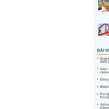
BÀI V
Drago
2026.1
1win 
casin
Glory
Mobil
Pin U
Pin-U
Juliu
Inten