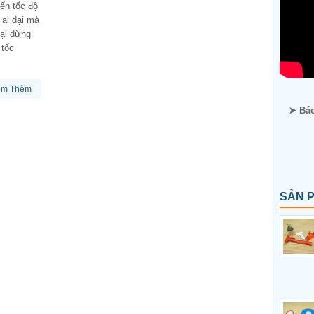
yển tốc độ
 ai dại mà
lại dừng
 tốc
em Thêm
➤ Báo
SẢN 