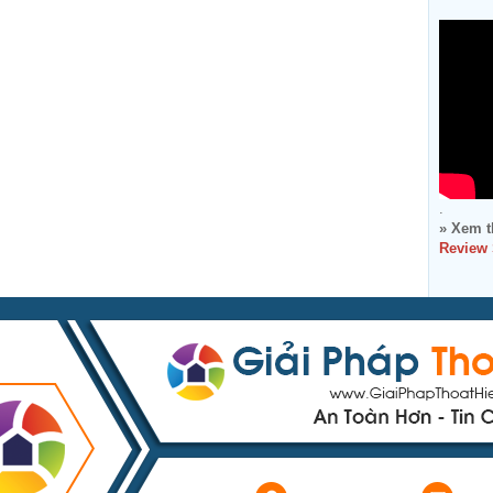
.
» Xem t
Review