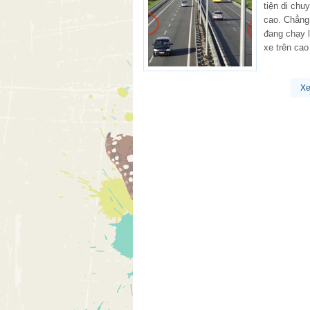
tiện di chu
cao. Chẳng
đang chạy 
xe trên cao
X