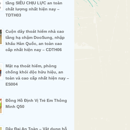
tầng SIÊU CHỊU LỰC an toàn
chất lượng nhất hiện nay –
TDTH03
Cuộn dây thoát hiểm nhà cao
tầng hạ chậm DooSung, nhập
khẩu Hàn Quốc, an toàn cao
cấp nhất hiện nay – CDTH06
Mặt nạ thoát hiểm, phòng
chống khói độc hữu hiệu, an
toàn và cao cấp nhất hiện nay –
ES004
Đồng Hồ Định Vị Trẻ Em Thông
Minh Q50
Dây Đai An Toàn – Vật dụng hỗ