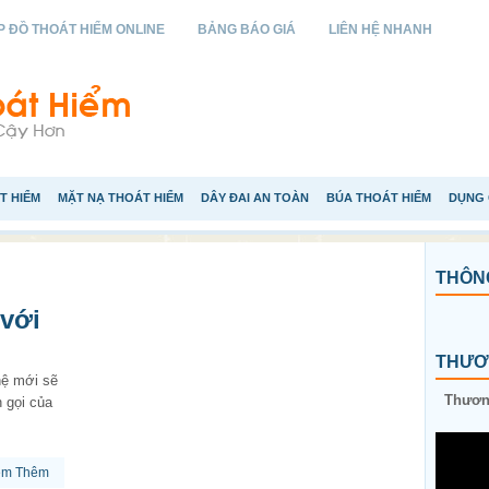
 ĐỒ THOÁT HIỂM ONLINE
BẢNG BÁO GIÁ
LIÊN HỆ NHANH
T HIỂM
MẶT NẠ THOÁT HIỂM
DÂY ĐAI AN TOÀN
BÚA THOÁT HIỂM
DỤNG 
THÔNG
 với
THƯƠN
hệ mới sẽ
Thương
 gọi của
em Thêm