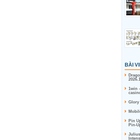
BÀI V
Drago
2026.1
1win 
casin
Glory
Mobil
Pin U
Pin-U
Juliu
Inten