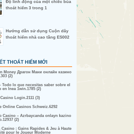
Độ linh động của một chiếc búa
thoát hiểm 3 trong 1
Hướng dẫn sử dụng Cuộn dây
thoát hiểm nhà cao tầng ES002
IẾT THOÁT HIỂM MỚI
n Money Драгон Мани онлайн казино
303 (2)
– Todo lo que necesitas saber sobre el
o en lnea 1win.1785 (2)
 Casino Login.2111 (3)
e Online Casinos Schweiz.6292
p Casino – Azrbaycanda onlayn kazino
p.12937 (2)
s Casino : Gains Rapides & Jeu à Haute
sité pour le Joueur Moderne