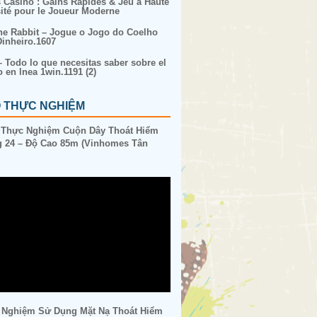
s Casino : Gains Rapides & Jeu à Haute
sité pour le Joueur Moderne
ne Rabbit – Jogue o Jogo do Coelho
inheiro.1607
– Todo lo que necesitas saber sobre el
o en lnea 1win.1191 (2)
O THỰC NGHIỆM
 Thực Nghiệm Cuộn Dây Thoát Hiểm
 24 – Độ Cao 85m (Vinhomes Tân
 Nghiệm Sử Dụng Mặt Nạ Thoát Hiểm