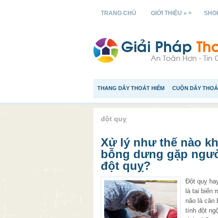
»
TRANG CHỦ
GIỚI THIỆU »
SHOP
THANG DÂY THOÁT HIỂM
CUỘN DÂY THOÁ
đột quỵ
Xử lý như thế nào kh
bỗng dưng gặp ngườ
đột quỵ?
Đột quỵ ha
là tai biến
não là căn
tính đột ng