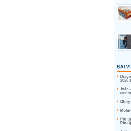
BÀI V
Drago
2026.1
1win 
casin
Glory
Mobil
Pin U
Pin-U