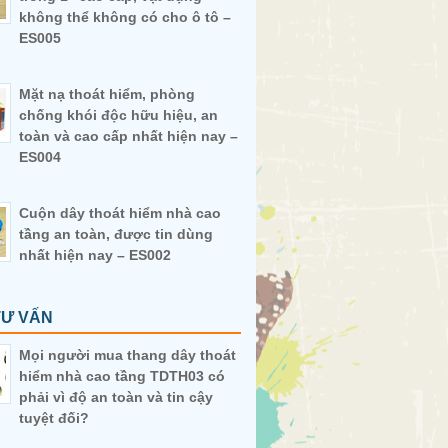
không thể không có cho ô tô –
ES005
Mặt nạ thoát hiểm, phòng
chống khói độc hữu hiệu, an
toàn và cao cấp nhất hiện nay –
ES004
Cuộn dây thoát hiểm nhà cao
tầng an toàn, được tin dùng
nhất hiện nay – ES002
TƯ VẤN
Mọi người mua thang dây thoát
hiểm nhà cao tầng TDTH03 có
phải vì độ an toàn và tin cậy
tuyệt đối?