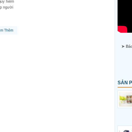
guy hiểm
ặp người
em Thêm
➤ Báo
SẢN 