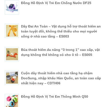
Đồng Hồ Định Vị Trẻ Em Chống Nước DF25
Dây Đai An Toàn – Vật dụng hỗ trợ thoát hiểm an
toàn tuyệt đối, không thể thiếu cho mọi người
sống ở nhà cao tầng – ES003
Búa thoát hiểm đa năng “3 trong 1” cao cấp, vật
dụng không thể không có cho ô tô – ES005
Cuộn dây thoát hiểm nhà cao tầng hạ chậm
DooSung, nhập khẩu Hàn Quốc, an toàn cao cấp
nhất hiện nay – CDTH06
Đồng Hồ Định Vị Trẻ Em Thông Minh Q50