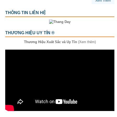
Xem Thêm
THÔNG TIN LIÊN HỆ
THƯƠNG HIỆU UY TÍN ®
Thương Hiệu Xuất Sắc và Uy Tín
(Xem thêm)