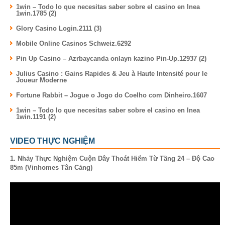
1win – Todo lo que necesitas saber sobre el casino en lnea
1win.1785 (2)
Glory Casino Login.2111 (3)
Mobile Online Casinos Schweiz.6292
Pin Up Casino – Azrbaycanda onlayn kazino Pin-Up.12937 (2)
Julius Casino : Gains Rapides & Jeu à Haute Intensité pour le
Joueur Moderne
Fortune Rabbit – Jogue o Jogo do Coelho com Dinheiro.1607
1win – Todo lo que necesitas saber sobre el casino en lnea
1win.1191 (2)
VIDEO THỰC NGHIỆM
1. Nhảy Thực Nghiệm Cuộn Dây Thoát Hiểm Từ Tầng 24 – Độ Cao
85m (Vinhomes Tân Cảng)