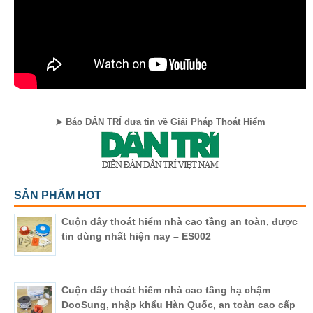
➤ Báo DÂN TRÍ đưa tin về Giải Pháp Thoát Hiểm
SẢN PHẨM HOT
Cuộn dây thoát hiểm nhà cao tầng an toàn, được
tin dùng nhất hiện nay – ES002
Cuộn dây thoát hiểm nhà cao tầng hạ chậm
DooSung, nhập khẩu Hàn Quốc, an toàn cao cấp