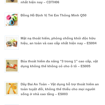
nhất hiện nay – CDTH06
Đồng Hồ Định Vị Trẻ Em Thông Minh Q50
Mặt nạ thoát hiểm, phòng chống khói độc hữu
hiệu, an toàn và cao cấp nhất hiện nay – ES004
Búa thoát hiểm đa năng “3 trong 1” cao cấp, vật
dụng không thể không có cho ô tô – ES005
Dây Đai An Toàn – Vật dụng hỗ trợ thoát hiểm an
toàn tuyệt đối, không thể thiếu cho mọi người
sống ở nhà cao tầng – ES003