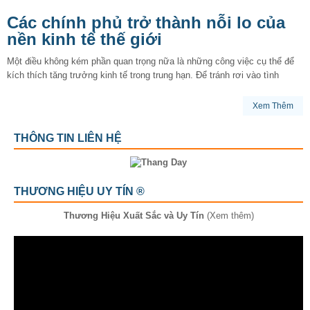
Các chính phủ trở thành nỗi lo của
nền kinh tế thế giới
Một điều không kém phần quan trọng nữa là những công việc cụ thể để
kích thích tăng trưởng kinh tế trong trung hạn. Để tránh rơi vào tình
Xem Thêm
THÔNG TIN LIÊN HỆ
THƯƠNG HIỆU UY TÍN ®
Thương Hiệu Xuất Sắc và Uy Tín
(Xem thêm)