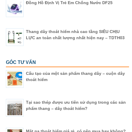
Đồng Hồ Định Vị Trẻ Em Chống Nước DF25
Thang dây thoát hiểm nhà cao tầng SIÊU CHỊU
LỰC an toàn chất lượng nhất hiện nay – TDTH03
GÓC TƯ VẤN
Cấu tạo của một sản phẩm thang dây – cuộn dây
thoát hiểm
Tại sao thép được ưu tiên sử dụng trong các sản
phẩm thang – dây thoát hiểm?
Mặt nạ thoát hiểm giá rẻ, có nên mua hay không?