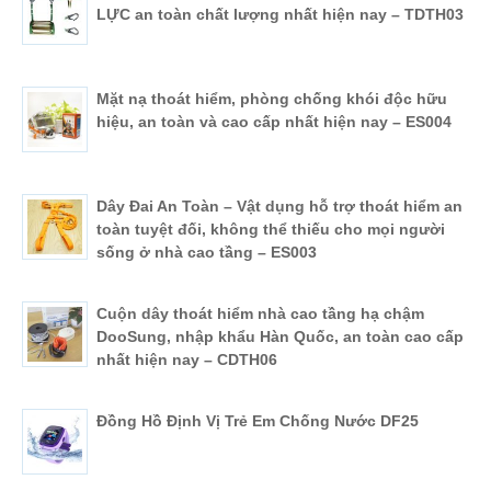
LỰC an toàn chất lượng nhất hiện nay – TDTH03
Mặt nạ thoát hiểm, phòng chống khói độc hữu
hiệu, an toàn và cao cấp nhất hiện nay – ES004
Dây Đai An Toàn – Vật dụng hỗ trợ thoát hiểm an
toàn tuyệt đối, không thể thiếu cho mọi người
sống ở nhà cao tầng – ES003
Cuộn dây thoát hiểm nhà cao tầng hạ chậm
DooSung, nhập khẩu Hàn Quốc, an toàn cao cấp
nhất hiện nay – CDTH06
Đồng Hồ Định Vị Trẻ Em Chống Nước DF25