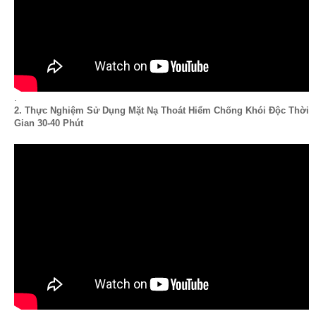
.
2. Thực Nghiệm Sử Dụng Mặt Nạ Thoát Hiểm Chống Khói Độc Thời
Gian 30-40 Phút
.