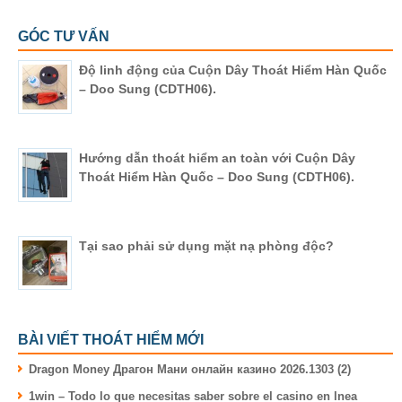
GÓC TƯ VẤN
Độ linh động của Cuộn Dây Thoát Hiểm Hàn Quốc
– Doo Sung (CDTH06).
Hướng dẫn thoát hiểm an toàn với Cuộn Dây
Thoát Hiểm Hàn Quốc – Doo Sung (CDTH06).
Tại sao phải sử dụng mặt nạ phòng độc?
BÀI VIẾT THOÁT HIỂM MỚI
Dragon Money Драгон Мани онлайн казино 2026.1303 (2)
1win – Todo lo que necesitas saber sobre el casino en lnea