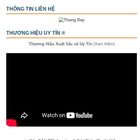
THÔNG TIN LIÊN HỆ
THƯƠNG HIỆU UY TÍN ®
Thương Hiệu Xuất Sắc và Uy Tín
(Xem thêm)