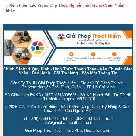
» Xem thêm các Video Clip
Thực Nghiệm
và
Review Sản Phẩm
khác..
Chính Sách và Quy Định
-
Hình Thức Thanh Toán
-
Vận Chuyển Giao
Nhận
-
Bảo Hành
-
Đổi Trả Hàng
-
Bảo Mật Thông Tin
Công Ty TNHH Giải Pháp Thoát Hiểm - Địa chỉ: 26 Đặng Thị Nhu,
Phường Nguyễn Thái Bình, Quận 1, TP Hồ Chí Minh
Số Giấy phép ĐKKD / MST: 0313995628 - Sở Kế Hoạch Đầu Tư TP Hồ
Chí Minh cấp ngày 05/09/2016
© 2026
Giải Pháp Thoát Hiểm | Sản Phẩm, Ứng Dụng, Kỹ Năng & Cách
Thoát Hiểm Cho Người Việt
Tel:
(028) 6688 9393
- Hotline:
0926 193 193
- Email:
info@giaiphapthoathiem.com
Giải Pháp Thoát Hiểm - GiaiPhapThoatHiem.com