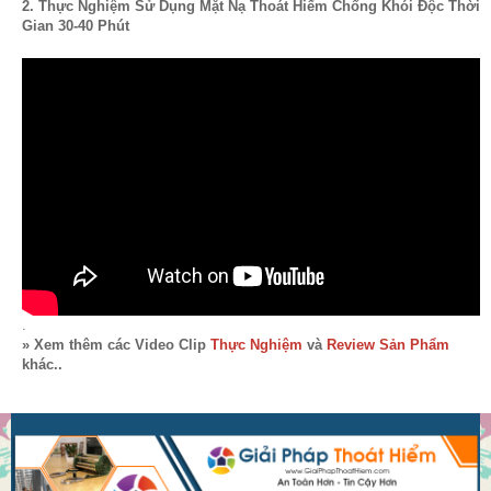
2. Thực Nghiệm Sử Dụng Mặt Nạ Thoát Hiểm Chống Khói Độc Thời
Gian 30-40 Phút
.
» Xem thêm các Video Clip
Thực Nghiệm
và
Review Sản Phẩm
khác..