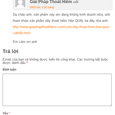
Giải Pháp Thoát Hiểm
viết:
28/03 lúc 3:20 sáng
Dạ chào anh, sản phẩm này em đang không kinh doanh nữa, anh
tham khảo sản phẩm dây thoát hiểm Hàn QUốc tại đây nha anh:
http://www.giaiphapthoathiem.com/cuon-day-thoat-hiem-han-quoc-
cdth06.html
Em cảm ơn anh
Trả lời
Email của bạn sẽ không được hiển thị công khai.
Các trường bắt buộc
được đánh dấu
*
Bình luận
Tên
*