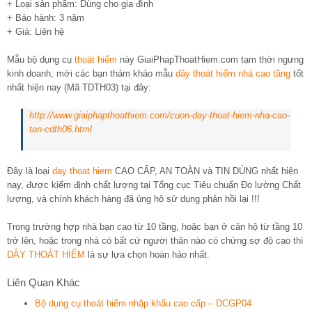
+ Loại sản phẩm: Dùng cho gia đình
+ Bảo hành: 3 năm
+ Giá: Liên hệ
Mẫu bộ dụng cụ
thoát hiểm
này GiaiPhapThoatHiem.com tạm thời ngưng
kinh doanh, mời các bạn thảm khảo mẫu
dây thoát hiểm nhà cao tầng
tốt
nhất hiện nay (Mã TDTH03) tại đây:
http://www.giaiphapthoathiem.com/cuon-day-thoat-hiem-nha-cao-
tan-cdth06.html
Đây là loại
day thoat hiem
CAO CẤP, AN TOÀN và TIN DÙNG nhất hiện
nay, được kiểm định chất lượng tại Tổng cục Tiêu chuẩn Đo lường Chất
lượng, và chính khách hàng đã ủng hộ sử dụng phản hồi lại !!!
Trong trường hợp nhà bạn cao từ 10 tầng, hoặc bạn ở căn hộ từ tầng 10
trở lên, hoặc trong nhà có bất cứ người thân nào có chứng sợ độ cao thì
DÂY THOÁT HIỂM
là sự lựa chọn hoàn hảo nhất.
Liên Quan Khác
Bộ dụng cụ thoát hiểm nhập khẩu cao cấp – DCGP04