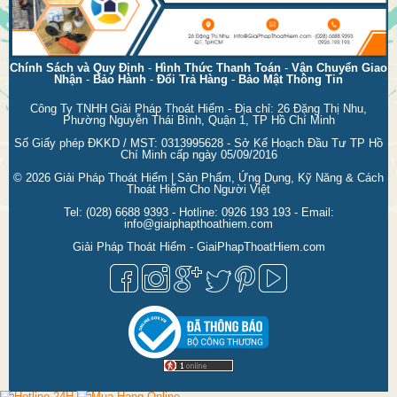
Chính Sách và Quy Định
-
Hình Thức Thanh Toán
-
Vận Chuyển Giao
Nhận
-
Bảo Hành
-
Đổi Trả Hàng
-
Bảo Mật Thông Tin
Công Ty TNHH Giải Pháp Thoát Hiểm - Địa chỉ: 26 Đặng Thị Nhu,
Phường Nguyễn Thái Bình, Quận 1, TP Hồ Chí Minh
Số Giấy phép ĐKKD / MST: 0313995628 - Sở Kế Hoạch Đầu Tư TP Hồ
Chí Minh cấp ngày 05/09/2016
© 2026
Giải Pháp Thoát Hiểm | Sản Phẩm, Ứng Dụng, Kỹ Năng & Cách
Thoát Hiểm Cho Người Việt
Tel:
(028) 6688 9393
- Hotline:
0926 193 193
- Email:
info@giaiphapthoathiem.com
Giải Pháp Thoát Hiểm - GiaiPhapThoatHiem.com