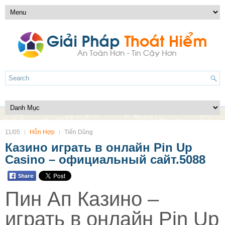
11/05
Hỗn Hợp
Tiến Dũng
Казино играть в онлайн Pin Up
Casino – официальный сайт.5088
Пин Ап Казино –
играть в онлайн Pin Up