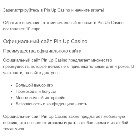
Зарегистрируйтесь в Pin Up Casino и начните играть!
Обратите внимание, что минимальный депозит в Pin Up Casino
составляет 10 евро.
Официальный сайт Pin Up Casino
Преимущества официального сайта
Официальный сайт Pin Up Casino предлагает множество
преимуществ, которые делают его привлекательным для игроков. В
частности, на сайте доступны:
Большой выбор игр
Промокоды и бонусы
Многоязычный интерфейс
Безопасность и конфиденциальность
Официальный сайт Pin Up Casino также предлагает мобильную
версию, что позволяет игрокам играть в любое время и из любой
точки мира.