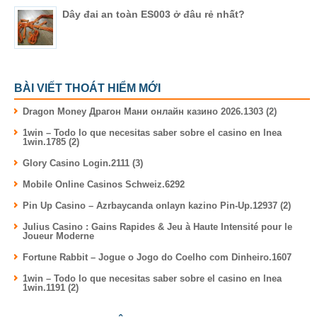
Dây đai an toàn ES003 ở đâu rẻ nhất?
BÀI VIẾT THOÁT HIỂM MỚI
Dragon Money Драгон Мани онлайн казино 2026.1303 (2)
1win – Todo lo que necesitas saber sobre el casino en lnea
1win.1785 (2)
Glory Casino Login.2111 (3)
Mobile Online Casinos Schweiz.6292
Pin Up Casino – Azrbaycanda onlayn kazino Pin-Up.12937 (2)
Julius Casino : Gains Rapides & Jeu à Haute Intensité pour le
Joueur Moderne
Fortune Rabbit – Jogue o Jogo do Coelho com Dinheiro.1607
1win – Todo lo que necesitas saber sobre el casino en lnea
1win.1191 (2)