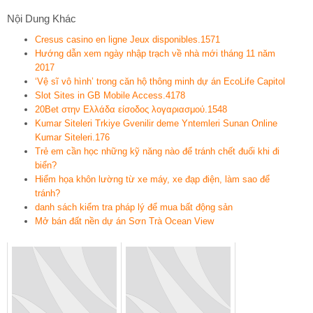
Nội Dung Khác
Cresus casino en ligne Jeux disponibles.1571
Hướng dẫn xem ngày nhập trạch về nhà mới tháng 11 năm
2017
‘Vệ sĩ vô hình’ trong căn hộ thông minh dự án EcoLife Capitol
Slot Sites in GB Mobile Access.4178
20Bet στην Ελλάδα είσοδος λογαριασμού.1548
Kumar Siteleri Trkiye Gvenilir deme Yntemleri Sunan Online
Kumar Siteleri.176
Trẻ em cần học những kỹ năng nào để tránh chết đuối khi đi
biển?
Hiểm họa khôn lường từ xe máy, xe đạp điện, làm sao để
tránh?
danh sách kiểm tra pháp lý để mua bất động sản
Mở bán đất nền dự án Sơn Trà Ocean View