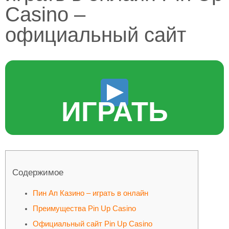
Casino –
официальный сайт
ИГРАТЬ
Содержимое
Пин Ап Казино – играть в онлайн
Преимущества Pin Up Casino
Официальный сайт Pin Up Casino