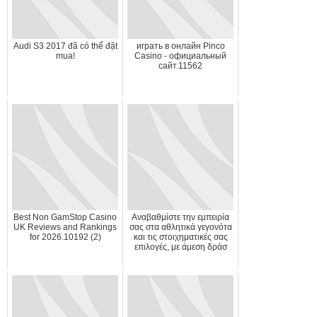
Audi S3 2017 đã có thể đặt
играть в онлайн Pinco
mua!
Casino - официальный
сайт.11562
Best Non GamStop Casino
Αναβαθμίστε την εμπειρία
UK Reviews and Rankings
σας στα αθλητικά γεγονότα
for 2026.10192 (2)
και τις στοιχηματικές σας
επιλογές, με άμεση δράσ