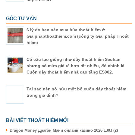
GÓC TƯ VẤN
6 lý do bạn nên mua búa thoát hiểm ở
Giaiphapthoathiem.com (công ty Giải pháp Thoát
hiểm)
Có cấu tạo giống như dây thoát hiểm Seohan
nhưng có mức giá rẻ hơn rất nhiều, đó chính là
Cuộn dây thoát hiểm nhà cao tầng ES002.
Tại sao nên sở hữu một bộ cuộn dây thoát hiểm
trong gia đình?
BÀI VIẾT THOÁT HIỂM MỚI
Dragon Money Драгон Мани онлайн казино 2026.1303 (2)