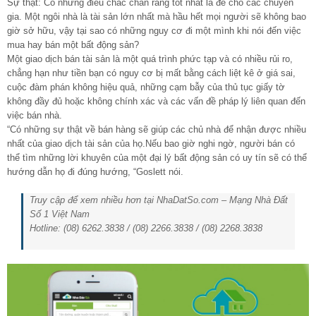
Sự thật: Có những điều chắc chắn rằng tốt nhất là để cho các chuyên
gia. Một ngôi nhà là tài sản lớn nhất mà hầu hết mọi người sẽ không bao
giờ sở hữu, vậy tại sao có những nguy cơ đi một mình khi nói đến việc
mua hay bán một bất động sản?
Một giao dịch bán tài sản là một quá trình phức tạp và có nhiều rủi ro,
chẳng hạn như tiền bạn có nguy cơ bị mất bằng cách liệt kê ở giá sai,
cuộc đàm phán không hiệu quả, những cạm bẫy của thủ tục giấy tờ
không đầy đủ hoặc không chính xác và các vấn đề pháp lý liên quan đến
việc bán nhà.
“Có những sự thật về bán hàng sẽ giúp các chủ nhà để nhận được nhiều
nhất của giao dịch tài sản của họ.Nếu bao giờ nghi ngờ, người bán có
thể tìm những lời khuyên của một đại lý bất động sản có uy tín sẽ có thể
hướng dẫn họ đi đúng hướng, “Goslett nói.
Truy cập để xem nhiều hơn tại NhaDatSo.com – Mạng Nhà Đất
Số 1 Việt Nam
Hotline: (08) 6262.3838 / (08) 2266.3838 / (08) 2268.3838