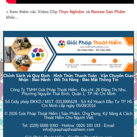
.
» Xem thêm các Video Clip
Thực Nghiệm
và
Review Sản Phẩm
khác..
Chính Sách và Quy Định
-
Hình Thức Thanh Toán
-
Vận Chuyển Giao
Nhận
-
Bảo Hành
-
Đổi Trả Hàng
-
Bảo Mật Thông Tin
Công Ty TNHH Giải Pháp Thoát Hiểm - Địa chỉ: 26 Đặng Thị Nhu,
Phường Nguyễn Thái Bình, Quận 1, TP Hồ Chí Minh
Số Giấy phép ĐKKD / MST: 0313995628 - Sở Kế Hoạch Đầu Tư TP Hồ
Chí Minh cấp ngày 05/09/2016
© 2026
Giải Pháp Thoát Hiểm | Sản Phẩm, Ứng Dụng, Kỹ Năng & Cách
Thoát Hiểm Cho Người Việt
Tel:
(028) 6688 9393
- Hotline:
0926 193 193
- Email:
info@giaiphapthoathiem.com