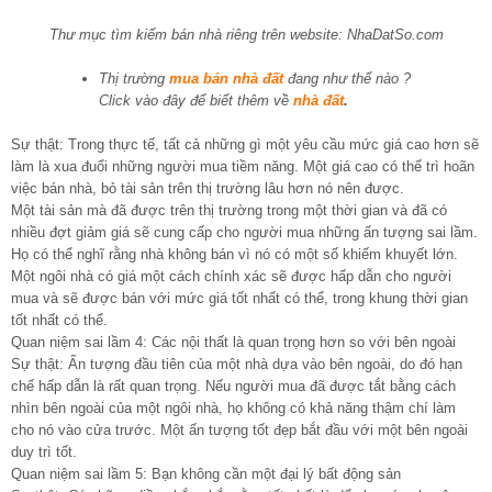
Thư mục tìm kiếm bán nhà riêng trên website: NhaDatSo.com
Thị trường
mua bán nhà đất
đang như thế nào ?
Click vào đây để biết thêm về
nhà đất
.
Sự thật: Trong thực tế, tất cả những gì một yêu cầu mức giá cao hơn sẽ
làm là xua đuổi những người mua tiềm năng. Một giá cao có thể trì hoãn
việc bán nhà, bỏ tài sản trên thị trường lâu hơn nó nên được.
Một tài sản mà đã được trên thị trường trong một thời gian và đã có
nhiều đợt giảm giá sẽ cung cấp cho người mua những ấn tượng sai lầm.
Họ có thể nghĩ rằng nhà không bán vì nó có một số khiếm khuyết lớn.
Một ngôi nhà có giá một cách chính xác sẽ được hấp dẫn cho người
mua và sẽ được bán với mức giá tốt nhất có thể, trong khung thời gian
tốt nhất có thể.
Quan niệm sai lầm 4: Các nội thất là quan trọng hơn so với bên ngoài
Sự thật: Ấn tượng đầu tiên của một nhà dựa vào bên ngoài, do đó hạn
chế hấp dẫn là rất quan trọng. Nếu người mua đã được tắt bằng cách
nhìn bên ngoài của một ngôi nhà, họ không có khả năng thậm chí làm
cho nó vào cửa trước. Một ấn tượng tốt đẹp bắt đầu với một bên ngoài
duy trì tốt.
Quan niệm sai lầm 5: Bạn không cần một đại lý bất động sản