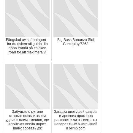
Fängslad av spänningen –
Big Bass Bonanza Slot
tar du risken att guida din
Gameplay.7268
höna framåt på chicken
road för att maximera vi
Забудьте о рутине
Загадка цветущей сакуры
станьте повелителем
и древних драконов
удачи в олимп казино, где
раскроете ли вы секреты
японская весна дарит
невероятных выигрышей
шанс сорвать дж
в olimp com