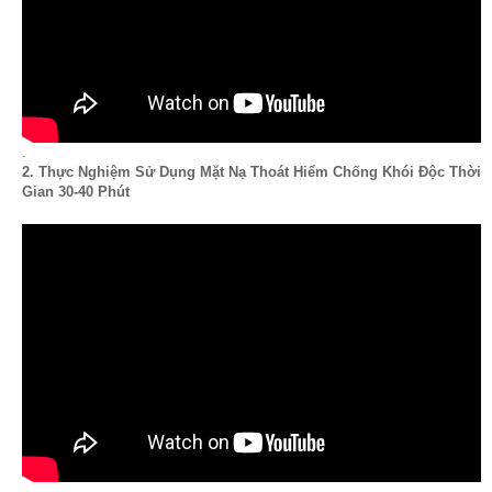
.
2. Thực Nghiệm Sử Dụng Mặt Nạ Thoát Hiểm Chống Khói Độc Thời
Gian 30-40 Phút
.