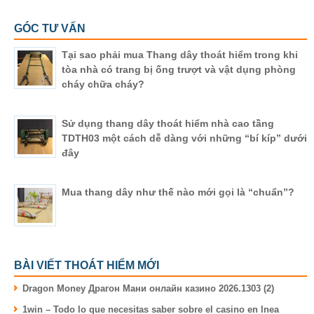
GÓC TƯ VẤN
Tại sao phải mua Thang dây thoát hiểm trong khi
tòa nhà có trang bị ống trượt và vật dụng phòng
cháy chữa cháy?
Sử dụng thang dây thoát hiểm nhà cao tầng
TDTH03 một cách dễ dàng với những “bí kíp” dưới
đây
Mua thang dây như thế nào mới gọi là “chuẩn”?
BÀI VIẾT THOÁT HIỂM MỚI
Dragon Money Драгон Мани онлайн казино 2026.1303 (2)
1win – Todo lo que necesitas saber sobre el casino en lnea