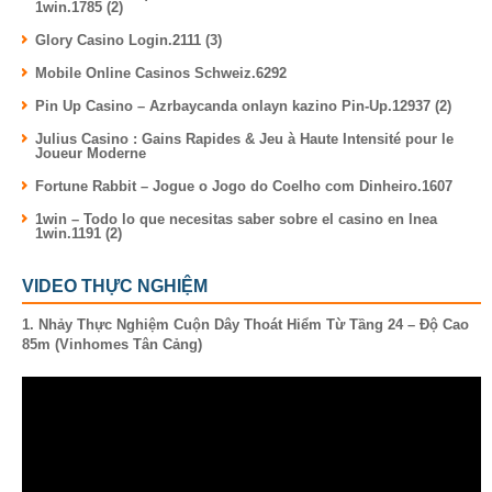
1win.1785 (2)
Glory Casino Login.2111 (3)
Mobile Online Casinos Schweiz.6292
Pin Up Casino – Azrbaycanda onlayn kazino Pin-Up.12937 (2)
Julius Casino : Gains Rapides & Jeu à Haute Intensité pour le
Joueur Moderne
Fortune Rabbit – Jogue o Jogo do Coelho com Dinheiro.1607
1win – Todo lo que necesitas saber sobre el casino en lnea
1win.1191 (2)
VIDEO THỰC NGHIỆM
1. Nhảy Thực Nghiệm Cuộn Dây Thoát Hiểm Từ Tầng 24 – Độ Cao
85m (Vinhomes Tân Cảng)