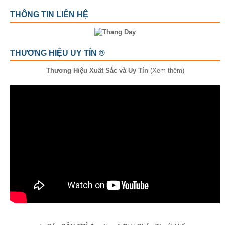
THÔNG TIN LIÊN HỆ
THƯƠNG HIỆU UY TÍN ®
Thương Hiệu Xuất Sắc và Uy Tín
(Xem thêm)