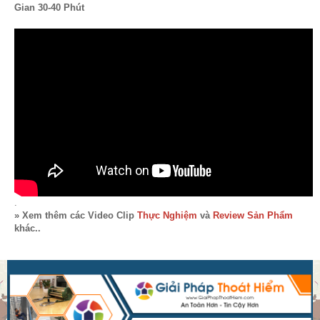
Gian 30-40 Phút
.
» Xem thêm các Video Clip
Thực Nghiệm
và
Review Sản Phẩm
khác..