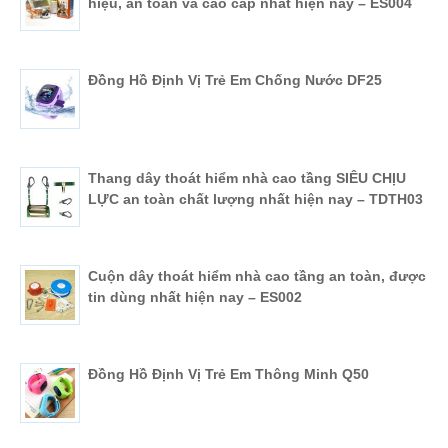
hiệu, an toàn và cao cấp nhất hiện nay – ES004
Đồng Hồ Định Vị Trẻ Em Chống Nước DF25
Thang dây thoát hiểm nhà cao tầng SIÊU CHỊU
LỰC an toàn chất lượng nhất hiện nay – TDTH03
Cuộn dây thoát hiểm nhà cao tầng an toàn, được
tin dùng nhất hiện nay – ES002
Đồng Hồ Định Vị Trẻ Em Thông Minh Q50