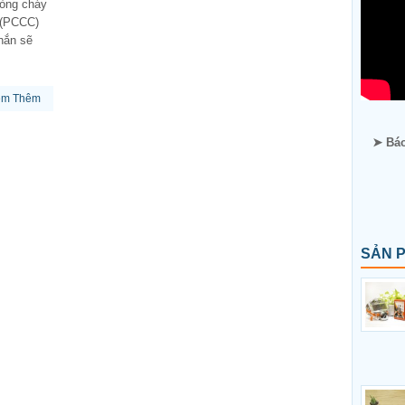
òng cháy
 (PCCC)
hắn sẽ
em Thêm
➤ Báo
SẢN 