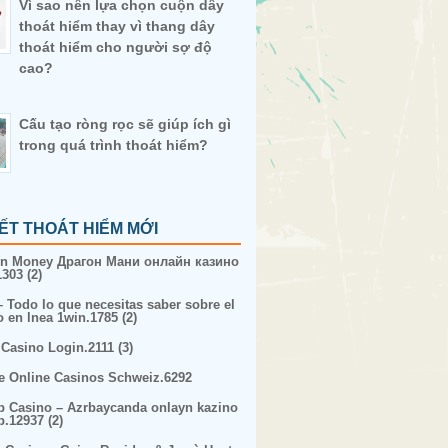
Vì sao nên lựa chọn cuộn dây
thoát hiểm thay vì thang dây
thoát hiểm cho người sợ độ
cao?
Cấu tạo ròng rọc sẽ giúp ích gì
trong quá trình thoát hiểm?
IẾT THOÁT HIỂM MỚI
n Money Драгон Мани онлайн казино
303 (2)
– Todo lo que necesitas saber sobre el
o en lnea 1win.1785 (2)
 Casino Login.2111 (3)
e Online Casinos Schweiz.6292
p Casino – Azrbaycanda onlayn kazino
p.12937 (2)