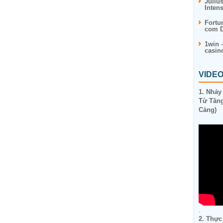
Juliu
Inten
Fortu
com D
1win 
casin
VIDE
1. Nhảy
Từ Tầng
Cảng)
.
2. Thực