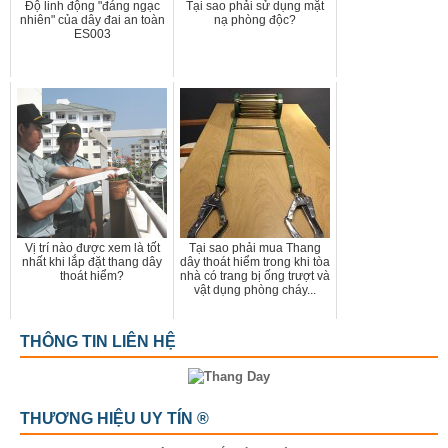
Độ linh động "đáng ngạc
Tại sao phải sử dụng mặt
nhiên" của dây đai an toàn
nạ phòng độc?
ES003
Vị trí nào được xem là tốt
Tại sao phải mua Thang
nhất khi lắp đặt thang dây
dây thoát hiểm trong khi tòa
thoát hiểm?
nhà có trang bị ống trượt và
vật dụng phòng cháy...
THÔNG TIN LIÊN HỆ
THƯƠNG HIỆU UY TÍN ®