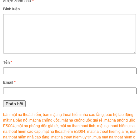
được đánh dấu
*
Bình luận
Tên
*
Email
*
bán mặt nạ thoát hiểm
,
bán mặt nạ thoát hiểm nhà cao tầng
,
bảo hộ lao động
,
mặt nạ bảo hộ
,
mặt nạ chống độc
,
mặt nạ chống độc giá rẻ
,
mặt nạ phòng độc
ES004
,
mặt nạ phòng độc giá rẻ
,
mặt nạ than hoạt tính
,
mặt nạ thoát hiểm
,
mat
na thoat hiem cao cap
,
mặt nạ thoát hiểm ES004
,
mat na thoat hiem gia re
,
mặt
nạ thoát hiểm nhà cao tầng
,
mat na thoat hiem uy tin
,
mua mat na thoat hiem o