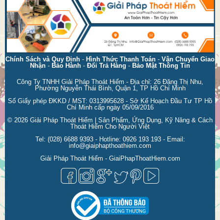
Chính Sách và Quy Định
-
Hình Thức Thanh Toán
-
Vận Chuyển Giao
Nhận
-
Bảo Hành
-
Đổi Trả Hàng
-
Bảo Mật Thông Tin
Công Ty TNHH Giải Pháp Thoát Hiểm - Địa chỉ: 26 Đặng Thị Nhu,
Phường Nguyễn Thái Bình, Quận 1, TP Hồ Chí Minh
Số Giấy phép ĐKKD / MST: 0313995628 - Sở Kế Hoạch Đầu Tư TP Hồ
Chí Minh cấp ngày 05/09/2016
© 2026
Giải Pháp Thoát Hiểm | Sản Phẩm, Ứng Dụng, Kỹ Năng & Cách
Thoát Hiểm Cho Người Việt
Tel:
(028) 6688 9393
- Hotline:
0926 193 193
- Email:
info@giaiphapthoathiem.com
Giải Pháp Thoát Hiểm - GiaiPhapThoatHiem.com