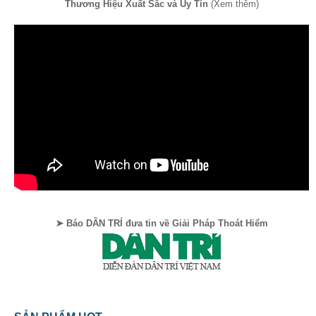
Thương Hiệu Xuất Sắc và Uy Tín
(Xem thêm)
➤ Báo DÂN TRÍ đưa tin về Giải Pháp Thoát Hiểm