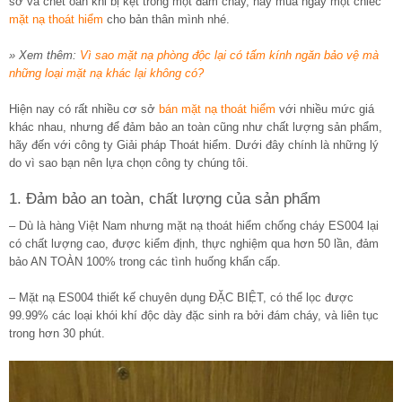
sở và chết oan khi bị kẹt trong một đám cháy, hãy mua ngay một chiếc
mặt nạ thoát hiểm
cho bản thân mình nhé.
» Xem thêm:
Vì sao mặt nạ phòng độc lại có tấm kính ngăn bảo vệ mà
những loại mặt nạ khác lại không có?
Hiện nay có rất nhiều cơ sở
bán mặt nạ thoát hiểm
với nhiều mức giá
khác nhau, nhưng để đảm bảo an toàn cũng như chất lượng sản phẩm,
hãy đến với công ty Giải pháp Thoát hiểm. Dưới đây chính là những lý
do vì sao bạn nên lựa chọn công ty chúng tôi.
1. Đảm bảo an toàn, chất lượng của sản phẩm
– Dù là hàng Việt Nam nhưng mặt nạ thoát hiểm chống cháy ES004 lại
có chất lượng cao, được kiểm định, thực nghiệm qua hơn 50 lần, đảm
bảo AN TOÀN 100% trong các tình huống khẩn cấp.
– Mặt nạ ES004 thiết kế chuyên dụng ĐẶC BIỆT, có thể lọc được
99.99% các loại khói khí độc dày đặc sinh ra bởi đám cháy, và liên tục
trong hơn 30 phút.