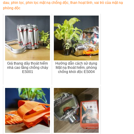
dau
,
phin lọc
,
phin lọc mặt nạ chống độc
,
than hoạt tính
,
vai trò của mặt nạ
phòng độc
Giá thang dây thoát hiểm
Hướng dẫn cách sử dụng
nhà cao tầng chống cháy
Mặt nạ thoát hiểm, phòng
ES001
chống khói độc ES004