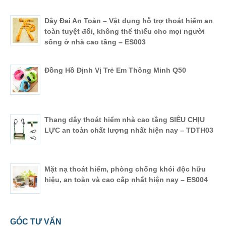
Dây Đai An Toàn – Vật dụng hỗ trợ thoát hiểm an
toàn tuyệt đối, không thể thiếu cho mọi người
sống ở nhà cao tầng – ES003
Đồng Hồ Định Vị Trẻ Em Thông Minh Q50
Thang dây thoát hiểm nhà cao tầng SIÊU CHỊU
LỰC an toàn chất lượng nhất hiện nay – TDTH03
Mặt nạ thoát hiểm, phòng chống khói độc hữu
hiệu, an toàn và cao cấp nhất hiện nay – ES004
GÓC TƯ VẤN