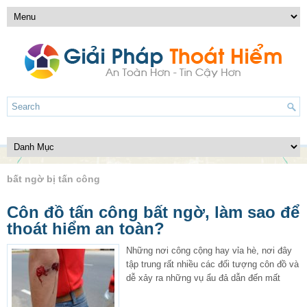
bất ngờ bị tấn công
Côn đồ tấn công bất ngờ, làm sao để
thoát hiểm an toàn?
Những nơi công cộng hay vỉa hè, nơi đây
tập trung rất nhiều các đối tượng côn đồ và
dễ xảy ra những vụ ẩu đả dẫn đến mất