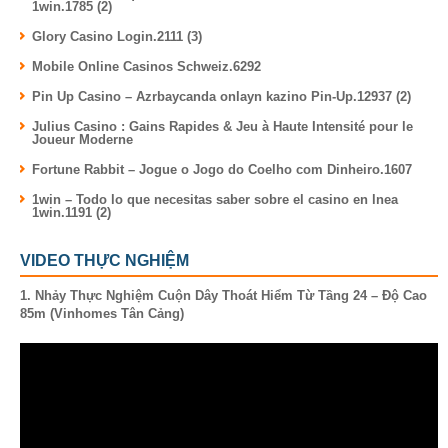
1win.1785 (2)
Glory Casino Login.2111 (3)
Mobile Online Casinos Schweiz.6292
Pin Up Casino – Azrbaycanda onlayn kazino Pin-Up.12937 (2)
Julius Casino : Gains Rapides & Jeu à Haute Intensité pour le
Joueur Moderne
Fortune Rabbit – Jogue o Jogo do Coelho com Dinheiro.1607
1win – Todo lo que necesitas saber sobre el casino en lnea
1win.1191 (2)
VIDEO THỰC NGHIỆM
1. Nhảy Thực Nghiệm Cuộn Dây Thoát Hiểm Từ Tầng 24 – Độ Cao
85m (Vinhomes Tân Cảng)