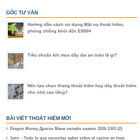
GÓC TƯ VẤN
Hướng dẫn cách sử dụng Mặt nạ thoát hiểm,
phòng chống khói độc ES004
Tiêu chuẩn khi mua dây đai an toàn là gì?
Nên lựa chọn thang thoát hiểm hay dây thoát hiểm
cho nhà cao tầng?
BÀI VIẾT THOÁT HIỂM MỚI
Dragon Money Драгон Мани онлайн казино 2026.1303 (2)
1win – Todo lo que necesitas saber sobre el casino en lnea