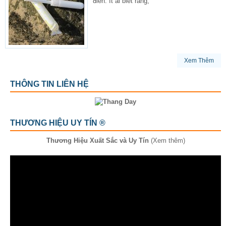
điển. Ít ai biết rằng,
Xem Thêm
THÔNG TIN LIÊN HỆ
THƯƠNG HIỆU UY TÍN ®
Thương Hiệu Xuất Sắc và Uy Tín
(Xem thêm)