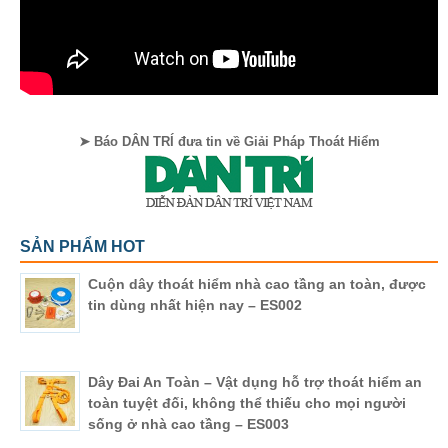
➤ Báo DÂN TRÍ đưa tin về Giải Pháp Thoát Hiểm
SẢN PHẨM HOT
Cuộn dây thoát hiểm nhà cao tầng an toàn, được
tin dùng nhất hiện nay – ES002
Dây Đai An Toàn – Vật dụng hỗ trợ thoát hiểm an
toàn tuyệt đối, không thể thiếu cho mọi người
sống ở nhà cao tầng – ES003