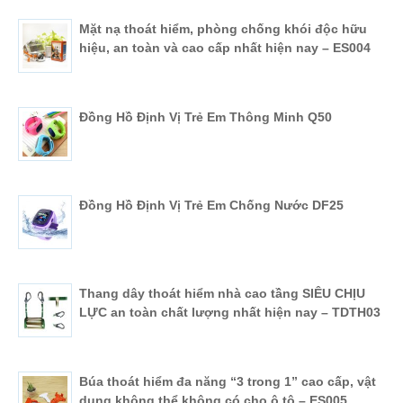
Mặt nạ thoát hiểm, phòng chống khói độc hữu
hiệu, an toàn và cao cấp nhất hiện nay – ES004
Đồng Hồ Định Vị Trẻ Em Thông Minh Q50
Đồng Hồ Định Vị Trẻ Em Chống Nước DF25
Thang dây thoát hiểm nhà cao tầng SIÊU CHỊU
LỰC an toàn chất lượng nhất hiện nay – TDTH03
Búa thoát hiểm đa năng “3 trong 1” cao cấp, vật
dụng không thể không có cho ô tô – ES005