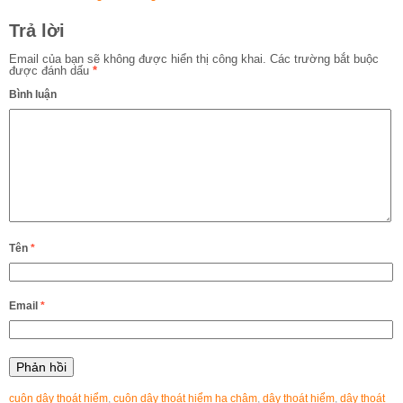
Trả lời
Email của bạn sẽ không được hiển thị công khai.
Các trường bắt buộc
được đánh dấu
*
Bình luận
Tên
*
Email
*
cuộn dây thoát hiểm
,
cuộn dây thoát hiểm hạ chậm
,
dây thoát hiểm
,
dây thoát