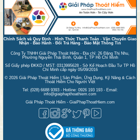
Chính Sách và Quy Định
-
Hình Thức Thanh Toán
-
Vận Chuyển Giao
Nhận
-
Bảo Hành
-
Đổi Trả Hàng
-
Bảo Mật Thông Tin
Công Ty TNHH Giải Pháp Thoát Hiểm - Địa chỉ: 26 Đặng Thị Nhu,
Phường Nguyễn Thái Bình, Quận 1, TP Hồ Chí Minh
Số Giấy phép ĐKKD / MST: 0313995628 - Sở Kế Hoạch Đầu Tư TP Hồ
Chí Minh cấp ngày 05/09/2016
© 2026
Giải Pháp Thoát Hiểm | Sản Phẩm, Ứng Dụng, Kỹ Năng & Cách
Thoát Hiểm Cho Người Việt
Tel:
(028) 6688 9393
- Hotline:
0926 193 193
- Email:
info@giaiphapthoathiem.com
Giải Pháp Thoát Hiểm - GiaiPhapThoatHiem.com