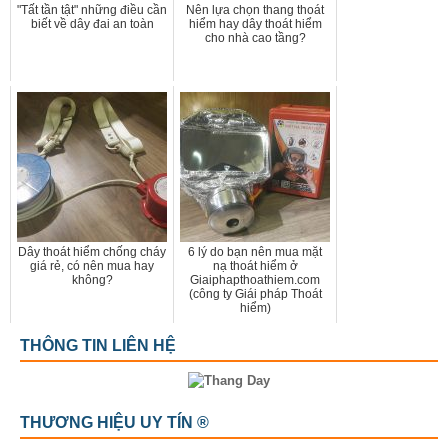
"Tất tần tật" những điều cần
Nên lựa chọn thang thoát
biết về dây đai an toàn
hiểm hay dây thoát hiểm
cho nhà cao tầng?
Dây thoát hiểm chống cháy
6 lý do bạn nên mua mặt
giá rẻ, có nên mua hay
nạ thoát hiểm ở
không?
Giaiphapthoathiem.com
(công ty Giái pháp Thoát
hiểm)
THÔNG TIN LIÊN HỆ
THƯƠNG HIỆU UY TÍN ®