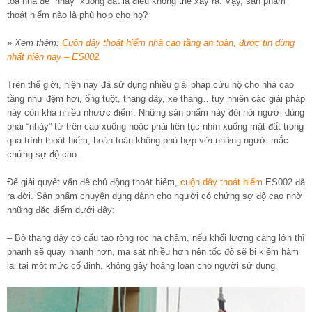
tòa nhà để “nhảy” xuống đất là điều không thể xảy ra. Vậy, sản phẩm
thoát hiểm nào là phù hợp cho họ?
» Xem thêm:
Cuộn dây thoát hiểm nhà cao tầng an toàn, được tin dùng
nhất hiện nay – ES002.
Trên thế giới, hiện nay đã sử dụng nhiều giải pháp cứu hộ cho nhà cao
tầng như đệm hơi, ống tuột, thang dây, xe thang…tuy nhiên các giải pháp
này còn khá nhiều nhược điểm. Những sản phẩm này đòi hỏi người dùng
phải “nhảy” từ trên cao xuống hoặc phải liên tục nhìn xuống mặt đất trong
quá trình thoát hiểm, hoàn toàn không phù hợp với những người mắc
chứng sợ độ cao.
Để giải quyết vấn đề chủ động thoát hiểm,
cuộn dây thoát hiểm
ES002 đã
ra đời. Sản phẩm chuyên dụng dành cho người có chứng sợ độ cao nhờ
những đặc điểm dưới đây:
– Bộ thang dây có cấu tạo ròng rọc hạ chậm, nếu khối lượng càng lớn thì
phanh sẽ quay nhanh hơn, ma sát nhiều hơn nên tốc độ sẽ bị kiềm hãm
lại tại một mức cố định, không gây hoảng loạn cho người sử dụng.