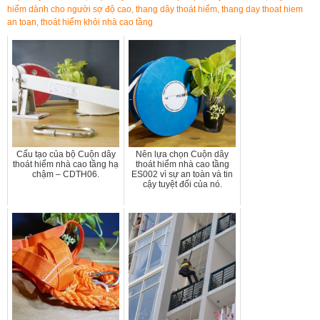
hiểm dành cho người sợ độ cao
,
thang dây thoát hiểm
,
thang day thoat hiem
an toan
,
thoát hiểm khỏi nhà cao tầng
Cấu tạo của bộ Cuộn dây
Nên lựa chọn Cuộn dây
thoát hiểm nhà cao tầng hạ
thoát hiểm nhà cao tầng
chậm – CDTH06.
ES002 vì sự an toàn và tin
cậy tuyệt đối của nó.