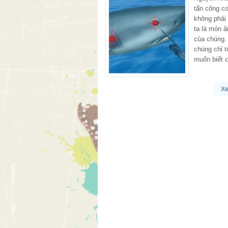
tấn công c
không phải
ta là món ă
của chúng. 
chúng chỉ 
muốn biết 
X