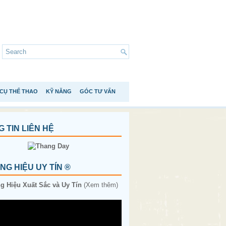
CỤ THỂ THAO
KỸ NĂNG
GÓC TƯ VẤN
 TIN LIÊN HỆ
G HIỆU UY TÍN ®
 Hiệu Xuất Sắc và Uy Tín
(Xem thêm)