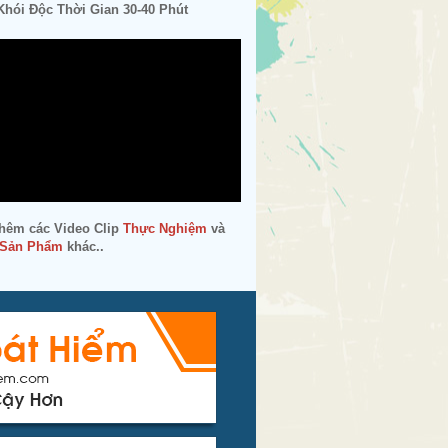
hói Độc Thời Gian 30-40 Phút
hêm các Video Clip
Thực Nghiệm
và
 Sản Phẩm
khác..