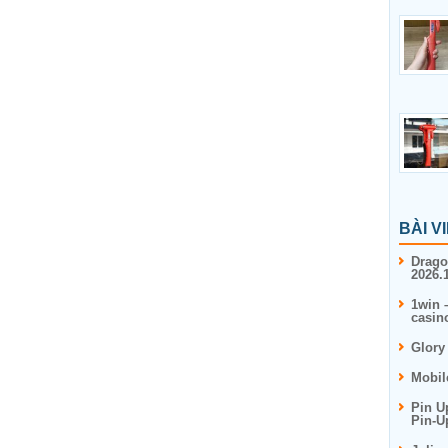
BÀI V
Drago
2026.1
1win 
casin
Glory
Mobil
Pin U
Pin-U