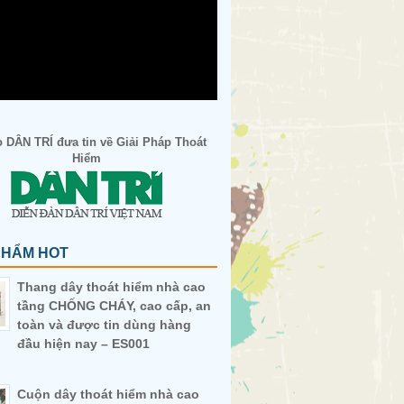
 DÂN TRÍ đưa tin về Giải Pháp Thoát
Hiểm
PHẨM HOT
Thang dây thoát hiểm nhà cao
tầng CHỐNG CHÁY, cao cấp, an
toàn và được tin dùng hàng
đầu hiện nay – ES001
Cuộn dây thoát hiểm nhà cao