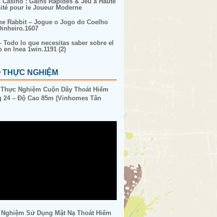
s Casino : Gains Rapides & Jeu à Haute
sité pour le Joueur Moderne
ne Rabbit – Jogue o Jogo do Coelho
inheiro.1607
– Todo lo que necesitas saber sobre el
o en lnea 1win.1191 (2)
O THỰC NGHIỆM
 Thực Nghiệm Cuộn Dây Thoát Hiểm
 24 – Độ Cao 85m (Vinhomes Tân
 Nghiệm Sử Dụng Mặt Nạ Thoát Hiểm