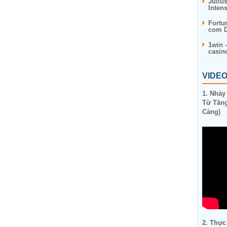
Juliu
Inten
Fortu
com D
1win 
casin
VIDE
1. Nhảy
Từ Tầng
Cảng)
.
2. Thực