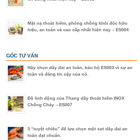
Mặt nạ thoát hiểm, phòng chống khói độc hữu
hiệu, an toàn và cao cấp nhất hiện nay – ES004
GÓC TƯ VẤN
Hãy chọn dây đai an toàn, bảo hộ ES003 vì sự an
toàn và đáng tin cậy của nó.
Độ linh động của Thang dây thoát hiểm INOX
Chống Cháy – ES007
3 “tuyệt chiêu” để lựa chọn một sợi dây đai an
toàn đạt chuẩn.