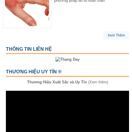
phương pháp đó là hoàn toàn
Xem Thêm
THÔNG TIN LIÊN HỆ
THƯƠNG HIỆU UY TÍN ®
Thương Hiệu Xuất Sắc và Uy Tín
(Xem thêm)