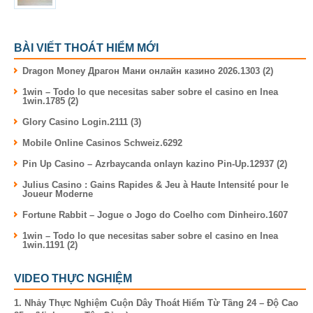
BÀI VIẾT THOÁT HIỂM MỚI
Dragon Money Драгон Мани онлайн казино 2026.1303 (2)
1win – Todo lo que necesitas saber sobre el casino en lnea
1win.1785 (2)
Glory Casino Login.2111 (3)
Mobile Online Casinos Schweiz.6292
Pin Up Casino – Azrbaycanda onlayn kazino Pin-Up.12937 (2)
Julius Casino : Gains Rapides & Jeu à Haute Intensité pour le
Joueur Moderne
Fortune Rabbit – Jogue o Jogo do Coelho com Dinheiro.1607
1win – Todo lo que necesitas saber sobre el casino en lnea
1win.1191 (2)
VIDEO THỰC NGHIỆM
1. Nhảy Thực Nghiệm Cuộn Dây Thoát Hiểm Từ Tầng 24 – Độ Cao