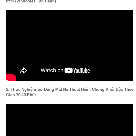
85m (Vinhomes Tân Cảng)
.
2. Thực Nghiệm Sử Dụng Mặt Nạ Thoát Hiểm Chống Khói Độc Thời
Gian 30-40 Phút