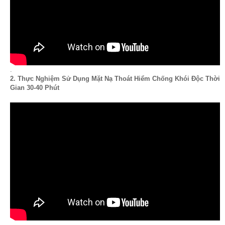
.
2. Thực Nghiệm Sử Dụng Mặt Nạ Thoát Hiểm Chống Khói Độc Thời
Gian 30-40 Phút
.