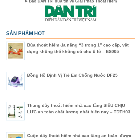
➤ Báo DÂN TRÍ đưa tin về Giải Pháp Thoát Hiểm
SẢN PHẨM HOT
Búa thoát hiểm đa năng “3 trong 1” cao cấp, vật
dụng không thể không có cho ô tô – ES005
Đồng Hồ Định Vị Trẻ Em Chống Nước DF25
Thang dây thoát hiểm nhà cao tầng SIÊU CHỊU
LỰC an toàn chất lượng nhất hiện nay – TDTH03
Cuộn dây thoát hiểm nhà cao tầng an toàn, được