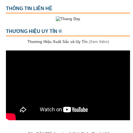
THÔNG TIN LIÊN HỆ
THƯƠNG HIỆU UY TÍN ®
Thương Hiệu Xuất Sắc và Uy Tín
(Xem thêm)