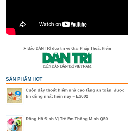
➤ Báo DÂN TRÍ đưa tin về Giải Pháp Thoát Hiểm
SẢN PHẨM HOT
Cuộn dây thoát hiểm nhà cao tầng an toàn, được
tin dùng nhất hiện nay – ES002
Đồng Hồ Định Vị Trẻ Em Thông Minh Q50