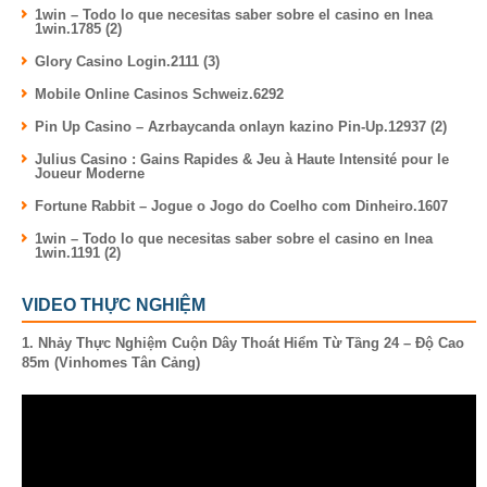
1win – Todo lo que necesitas saber sobre el casino en lnea
1win.1785 (2)
Glory Casino Login.2111 (3)
Mobile Online Casinos Schweiz.6292
Pin Up Casino – Azrbaycanda onlayn kazino Pin-Up.12937 (2)
Julius Casino : Gains Rapides & Jeu à Haute Intensité pour le
Joueur Moderne
Fortune Rabbit – Jogue o Jogo do Coelho com Dinheiro.1607
1win – Todo lo que necesitas saber sobre el casino en lnea
1win.1191 (2)
VIDEO THỰC NGHIỆM
1. Nhảy Thực Nghiệm Cuộn Dây Thoát Hiểm Từ Tầng 24 – Độ Cao
85m (Vinhomes Tân Cảng)