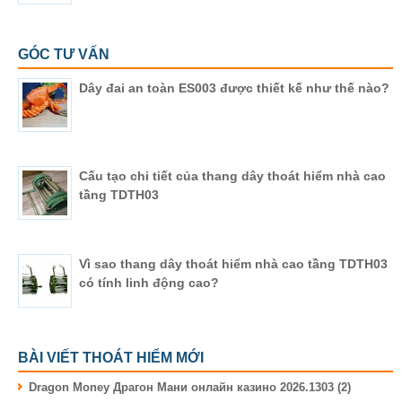
GÓC TƯ VẤN
Dây đai an toàn ES003 được thiết kế như thế nào?
Cấu tạo chi tiết của thang dây thoát hiểm nhà cao
tầng TDTH03
Vì sao thang dây thoát hiểm nhà cao tầng TDTH03
có tính linh động cao?
BÀI VIẾT THOÁT HIỂM MỚI
Dragon Money Драгон Мани онлайн казино 2026.1303 (2)