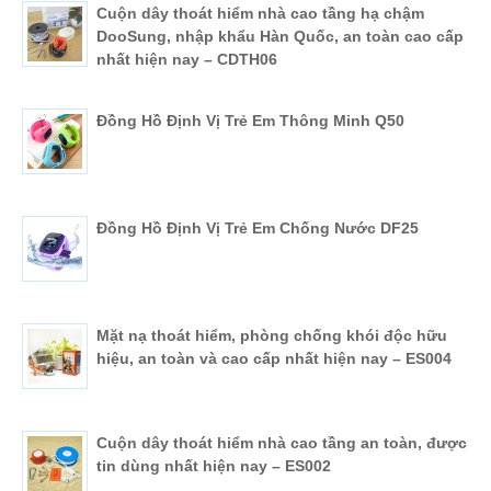
Cuộn dây thoát hiểm nhà cao tầng hạ chậm
DooSung, nhập khẩu Hàn Quốc, an toàn cao cấp
nhất hiện nay – CDTH06
Đồng Hồ Định Vị Trẻ Em Thông Minh Q50
Đồng Hồ Định Vị Trẻ Em Chống Nước DF25
Mặt nạ thoát hiểm, phòng chống khói độc hữu
hiệu, an toàn và cao cấp nhất hiện nay – ES004
Cuộn dây thoát hiểm nhà cao tầng an toàn, được
tin dùng nhất hiện nay – ES002