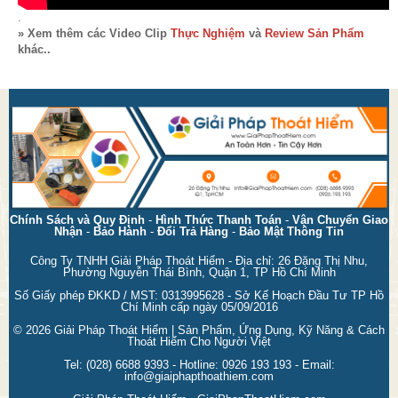
.
» Xem thêm các Video Clip
Thực Nghiệm
và
Review Sản Phẩm
khác..
Chính Sách và Quy Định
-
Hình Thức Thanh Toán
-
Vận Chuyển Giao
Nhận
-
Bảo Hành
-
Đổi Trả Hàng
-
Bảo Mật Thông Tin
Công Ty TNHH Giải Pháp Thoát Hiểm - Địa chỉ: 26 Đặng Thị Nhu,
Phường Nguyễn Thái Bình, Quận 1, TP Hồ Chí Minh
Số Giấy phép ĐKKD / MST: 0313995628 - Sở Kế Hoạch Đầu Tư TP Hồ
Chí Minh cấp ngày 05/09/2016
© 2026
Giải Pháp Thoát Hiểm | Sản Phẩm, Ứng Dụng, Kỹ Năng & Cách
Thoát Hiểm Cho Người Việt
Tel:
(028) 6688 9393
- Hotline:
0926 193 193
- Email:
info@giaiphapthoathiem.com