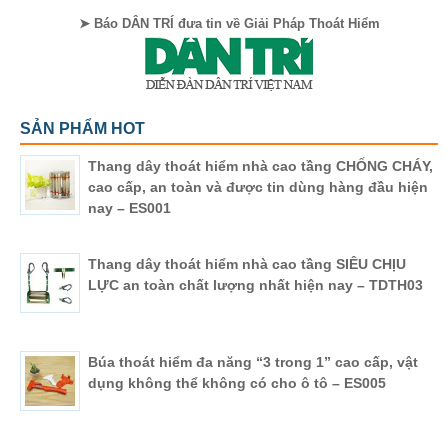
➤ Báo DÂN TRÍ đưa tin về Giải Pháp Thoát Hiểm
SẢN PHẨM HOT
Thang dây thoát hiểm nhà cao tầng CHỐNG CHÁY,
cao cấp, an toàn và được tin dùng hàng đầu hiện
nay – ES001
Thang dây thoát hiểm nhà cao tầng SIÊU CHỊU
LỰC an toàn chất lượng nhất hiện nay – TDTH03
Búa thoát hiểm đa năng “3 trong 1” cao cấp, vật
dụng không thể không có cho ô tô – ES005