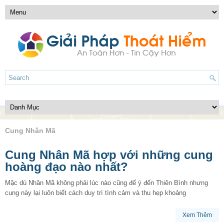
Cung Nhân Mã
Cung Nhân Mã hợp với những cung
hoàng đạo nào nhất?
Mặc dù Nhân Mã không phải lúc nào cũng để ý đến Thiên Bình nhưng
cung này lại luôn biết cách duy trì tình cảm và thu hẹp khoảng
Xem Thêm