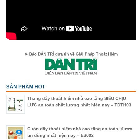
➤ Báo DÂN TRÍ đưa tin về Giải Pháp Thoát Hiểm
SẢN PHẨM HOT
Thang dây thoát hiểm nhà cao tầng SIÊU CHỊU
LỰC an toàn chất lượng nhất hiện nay – TDTH03
Cuộn dây thoát hiểm nhà cao tầng an toàn, được
tin dùng nhất hiện nay – ES002