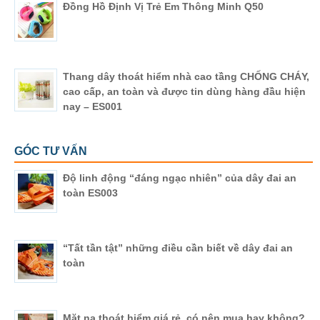
Đồng Hồ Định Vị Trẻ Em Thông Minh Q50
Thang dây thoát hiểm nhà cao tầng CHỐNG CHÁY,
cao cấp, an toàn và được tin dùng hàng đầu hiện
nay – ES001
GÓC TƯ VẤN
Độ linh động “đáng ngạc nhiên” của dây đai an
toàn ES003
“Tất tần tật” những điều cần biết về dây đai an
toàn
Mặt nạ thoát hiểm giá rẻ, có nên mua hay không?