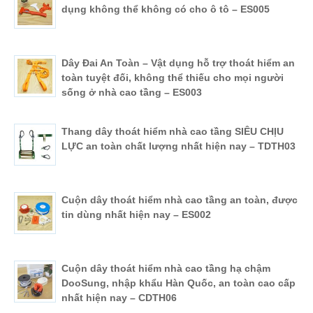
dụng không thể không có cho ô tô – ES005
Dây Đai An Toàn – Vật dụng hỗ trợ thoát hiểm an
toàn tuyệt đối, không thể thiếu cho mọi người
sống ở nhà cao tầng – ES003
Thang dây thoát hiểm nhà cao tầng SIÊU CHỊU
LỰC an toàn chất lượng nhất hiện nay – TDTH03
Cuộn dây thoát hiểm nhà cao tầng an toàn, được
tin dùng nhất hiện nay – ES002
Cuộn dây thoát hiểm nhà cao tầng hạ chậm
DooSung, nhập khẩu Hàn Quốc, an toàn cao cấp
nhất hiện nay – CDTH06