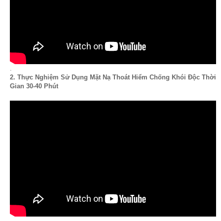
.
2. Thực Nghiệm Sử Dụng Mặt Nạ Thoát Hiểm Chống Khói Độc Thời
Gian 30-40 Phút
.