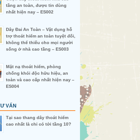
tầng an toàn, được tin dùng
nhất hiện nay – ES002
Dây Đai An Toàn – Vật dụng hỗ
trợ thoát hiểm an toàn tuyệt đối,
không thể thiếu cho mọi người
sống ở nhà cao tầng – ES003
Mặt nạ thoát hiểm, phòng
chống khói độc hữu hiệu, an
toàn và cao cấp nhất hiện nay –
ES004
TƯ VẤN
Tại sao thang dây thoát hiểm
cao nhất là chỉ có tới tầng 10?