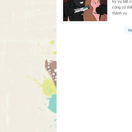
kỳ vụ bắt 
cũng có thể
thành vụ
X