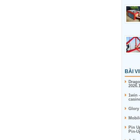
BÀI V
Drago
2026.1
1win 
casin
Glory
Mobil
Pin U
Pin-U