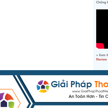
Chống K
.
» Xem t
Review