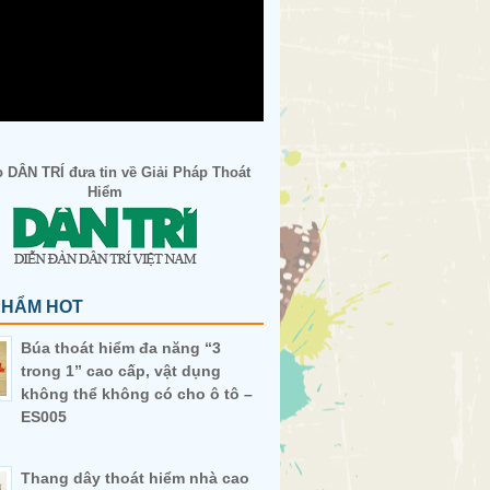
 DÂN TRÍ đưa tin về Giải Pháp Thoát
Hiểm
PHẨM HOT
Búa thoát hiểm đa năng “3
trong 1” cao cấp, vật dụng
không thể không có cho ô tô –
ES005
Thang dây thoát hiểm nhà cao