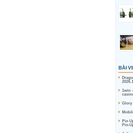
BÀI V
Drago
2026.1
1win 
casin
Glory
Mobil
Pin U
Pin-U