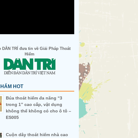
 DÂN TRÍ đưa tin về Giải Pháp Thoát
Hiểm
PHẨM HOT
Búa thoát hiểm đa năng “3
trong 1” cao cấp, vật dụng
không thể không có cho ô tô –
ES005
Cuộn dây thoát hiểm nhà cao