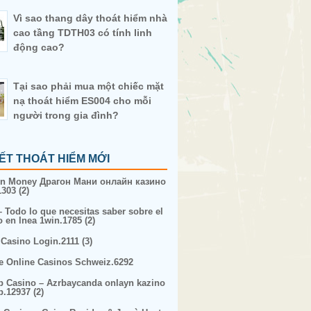
Vì sao thang dây thoát hiểm nhà
cao tầng TDTH03 có tính linh
động cao?
Tại sao phải mua một chiếc mặt
nạ thoát hiểm ES004 cho mỗi
người trong gia đình?
IẾT THOÁT HIỂM MỚI
n Money Драгон Мани онлайн казино
303 (2)
– Todo lo que necesitas saber sobre el
o en lnea 1win.1785 (2)
 Casino Login.2111 (3)
e Online Casinos Schweiz.6292
p Casino – Azrbaycanda onlayn kazino
p.12937 (2)