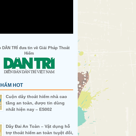
 DÂN TRÍ đưa tin về Giải Pháp Thoát
Hiểm
PHẨM HOT
Cuộn dây thoát hiểm nhà cao
tầng an toàn, được tin dùng
nhất hiện nay – ES002
Dây Đai An Toàn – Vật dụng hỗ
trợ thoát hiểm an toàn tuyệt đối,