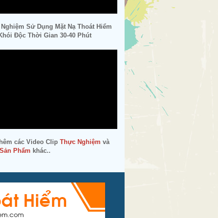
 Nghiệm Sử Dụng Mặt Nạ Thoát Hiểm
hói Độc Thời Gian 30-40 Phút
hêm các Video Clip
Thực Nghiệm
và
 Sản Phẩm
khác..