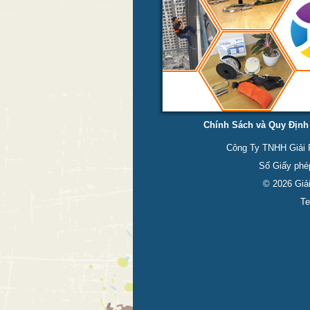
Chính Sách và Quy Định
Công Ty TNHH Giải P
Số Giấy phé
© 2026
Giả
Te