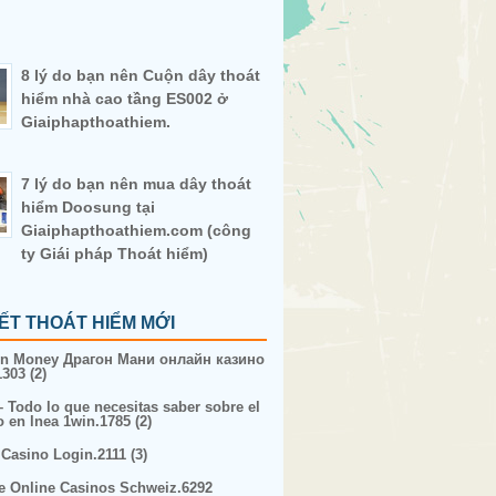
8 lý do bạn nên Cuộn dây thoát
hiểm nhà cao tầng ES002 ở
Giaiphapthoathiem.
7 lý do bạn nên mua dây thoát
hiểm Doosung tại
Giaiphapthoathiem.com (công
ty Giái pháp Thoát hiểm)
IẾT THOÁT HIỂM MỚI
n Money Драгон Мани онлайн казино
303 (2)
– Todo lo que necesitas saber sobre el
o en lnea 1win.1785 (2)
 Casino Login.2111 (3)
e Online Casinos Schweiz.6292