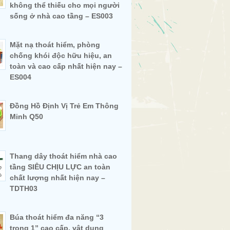
không thể thiếu cho mọi người
sống ở nhà cao tầng – ES003
Mặt nạ thoát hiểm, phòng
chống khói độc hữu hiệu, an
toàn và cao cấp nhất hiện nay –
ES004
Đồng Hồ Định Vị Trẻ Em Thông
Minh Q50
Thang dây thoát hiểm nhà cao
tầng SIÊU CHỊU LỰC an toàn
chất lượng nhất hiện nay –
TDTH03
Búa thoát hiểm đa năng “3
trong 1” cao cấp, vật dụng