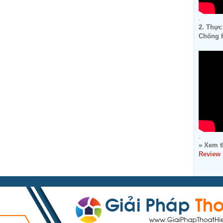
.
2. Thực
Chống K
.
» Xem t
Review