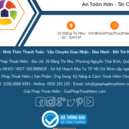
-
Hình Thức Thanh Toán
-
Vận Chuyển Giao Nhận
-
Bảo Hành
-
Đổi Trả 
háp Thoát Hiểm - Địa chỉ: 26 Đặng Thị Nhu, Phường Nguyễn Thái Bình, Qu
p ĐKKD / MST: 0313995628 - Sở Kế Hoạch Đầu Tư TP Hồ Chí Minh cấp ngà
i Pháp Thoát Hiểm | Sản Phẩm, Ứng Dụng, Kỹ Năng & Cách Thoát Hiểm Cho
l:
(028) 6688 9393
- Hotline:
0926 193 193
- Email:
info@giaiphapthoathiem.
Giải Pháp Thoát Hiểm - GiaiPhapThoatHiem.com