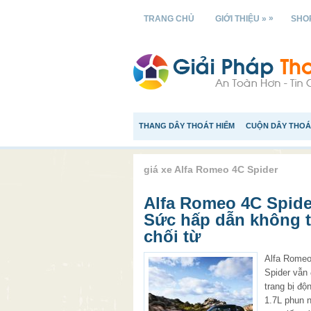
»
TRANG CHỦ
GIỚI THIỆU »
SHOP
THANG DÂY THOÁT HIỂM
CUỘN DÂY THOÁ
giá xe Alfa Romeo 4C Spider
Alfa Romeo 4C Spide
Sức hấp dẫn không 
chối từ
Alfa Rome
Spider vẫn
trang bị độ
1.7L phun n